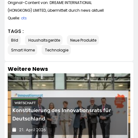
Original-Content von: DREAME INTERNATIONAL
(HONGKONG) LIMITED, übermittelt durch news aktuell
Quelle:
ots
TAGS :
Bild
Haushaltsgeräte
Neue Produkte
Smart Home
Technologie
Weitere News
HANDEL
r
Saubere Sache: Tineco FLOOR ONE S9 Arti
Premium bei MediaMarkt jetzt für 459 Eur
sichern
21. April 2026