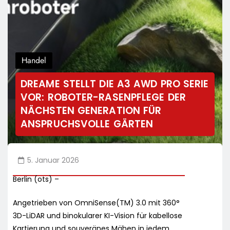
Handel
DREAME STELLT DIE A3 AWD PRO SERIE
VOR: ROBOTER-RASENPFLEGE DER
NÄCHSTEN GENERATION FÜR
ANSPRUCHSVOLLE GÄRTEN
5. Januar 2026
Berlin (ots) –
Angetrieben von OmniSense(TM) 3.0 mit 360°
3D-LiDAR und binokularer KI-Vision für kabellose
Kartierung und souveränes Mähen in jedem