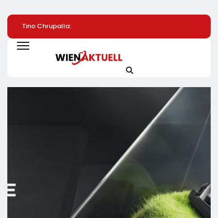
Tino Chrupalla:
Konstituierung Des
Saubere Sache:
Steuern Auf Strom
Innovationsrats Für
Tineco FLOOR ON
Und Energie Senken
Deutschland
Artist Premium Be
MediaMarkt Jetzt
459 Euro Sichern