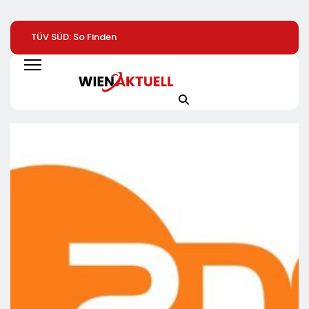
TÜV SÜD: So Finden
Help Zur Sudan-
1. Hamburger
Verbraucher Das
Geberkonferenz:
Batterietag:
Passende
„Größte Humanitäre
Wissenschaft Un
Laserentfernungsmessgerät
Krise Der Welt Weitet
Wirtschaft Sind S
Sich Aus“
Einig / Die
Energiewende
Braucht Speicher,
Nicht Stillstand