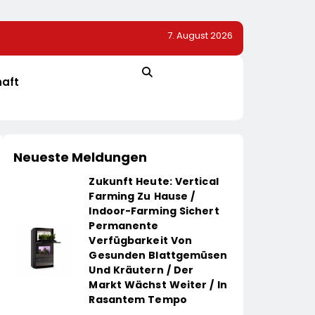
7. August 2026
200.
72 % Der Deutschen Wollen Mit Smartphone-App Die
Überwachen
haft
Neueste Meldungen
Zukunft Heute: Vertical
Farming Zu Hause /
Indoor-Farming Sichert
Permanente
Verfügbarkeit Von
Gesunden Blattgemüsen
Und Kräutern / Der
Markt Wächst Weiter / In
Rasantem Tempo