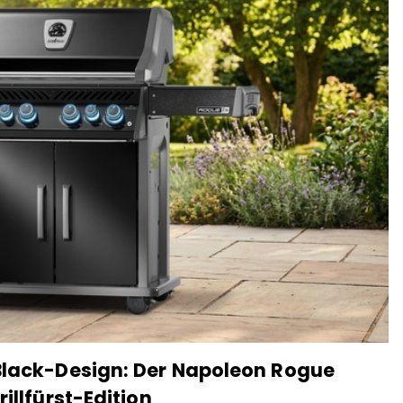
Black-Design: Der Napoleon Rogue
illfürst-Edition