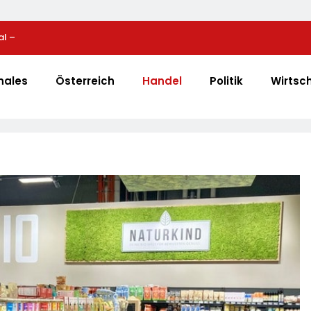
al –
Bio-Erfolgskonzept Wächst Weiter: Eröffnung Der 
e
NATURKIND-Welt Bei EDEKA
nales
Österreich
Handel
Politik
Wirtsc