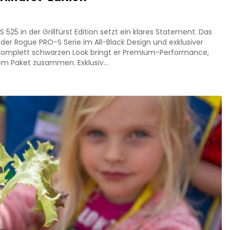
25 in der Grillfürst Edition setzt ein klares Statement: Das
r der Rogue PRO-S Serie im All-Black Design und exklusiver
 komplett schwarzen Look bringt er Premium-Performance,
em Paket zusammen. Exklusiv...