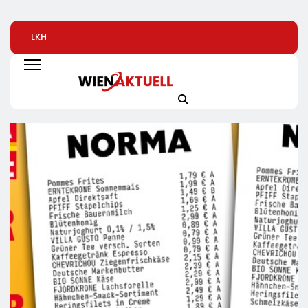
LKH
Automatisierte
Alice Weidel: Rek
Krankenversicherung
Pizzeria: Gustavo
Insolvenzen Sind
Dreifach
Gusto Bringt
Warnsignal –
Ausgezeichnet
Innovationsprojekt
Bundesregierung
„Gustavomat“ An Den
Verschärft Die
Start
Wirtschaftskrise