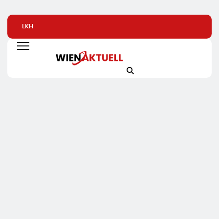
LKH
Automatisierte
Alice Weidel: Rek
Krankenversicherung
Pizzeria: Gustavo
Insolvenzen Sind
Dreifach
Gusto Bringt
Warnsignal –
Ausgezeichnet
Innovationsprojekt
Bundesregierung
„Gustavomat“ An Den
Verschärft Die
Start
Wirtschaftskrise