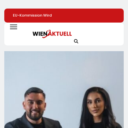
EU-Kommission Wird
Zweite Große
Arbeit Für Rund 2
Zur „Zentrale Der
Preissenkung Im April:
Dollar Pro Stunde
Tierindustrie“ /
NORMA Senkt Ab
Humanoide Robo
Tierschutzorganisation
Sofort Die Preise Auf
Als Nächste Billi
Animal Equality
Schokolade Und Käse
Dollar-Industrie
Prangert Mit
Um Bis Zu 16 Prozent /
Projektion In Brüssel
Mit LECKERROM,
Die Nähe Der EU-
CREMISEE, EXCELSIOR
Kommission Zur
Süßer Und Herzhafter
Tierindustrie An
Genuss