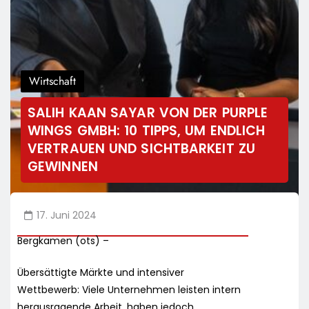
Wirtschaft
SALIH KAAN SAYAR VON DER PURPLE
WINGS GMBH: 10 TIPPS, UM ENDLICH
VERTRAUEN UND SICHTBARKEIT ZU
GEWINNEN
17. Juni 2024
Bergkamen (ots) –
Übersättigte Märkte und intensiver
Wettbewerb: Viele Unternehmen leisten intern
herausragende Arbeit, haben jedoch