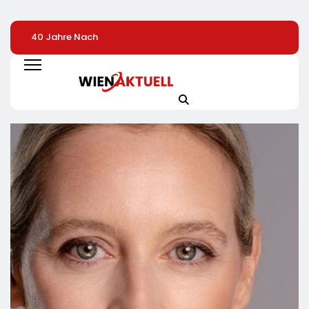
40 Jahre Nach
Heißer Saisonauftakt
Streikaufrufe Zei
Chornobyl:
Im All-Black-Design:
An CineStar-
Greenpeace-Aktive
Der Napoleon Rogue
Standorten Nur
Protestieren Für
PRO-S 525 In Der
Geringe Auswirk
Unterstützung Bei
Exklusiven Grillfürst-
Auf Den Kinobetr
Wiederaufbau Der
Edition
Zerstörten
Schutzhülle /
Greenpeace-Report
Dokumentiert Folgen
Des Russischen
Drohnenangriffs