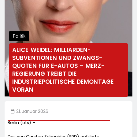
Politik
ALICE WEIDEL: MILLIARDEN-
SUBVENTIONEN UND ZWANGS-
QUOTEN FÜR E-AUTOS – MERZ-
REGIERUNG TREIBT DIE
INDUSTRIEPOLITISCHE DEMONTAGE
VORAN
21. Januar 2026
Berlin (ots) –
Das von Carsten Schneider (SPD) geführte