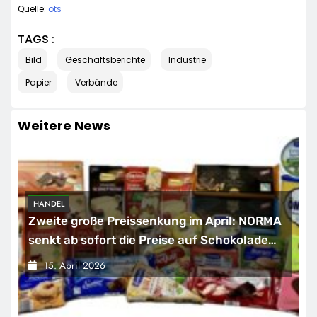
Quelle:
ots
TAGS :
Bild
Geschäftsberichte
Industrie
Papier
Verbände
Weitere News
HANDEL
Zweite große Preissenkung im April: NORMA
senkt ab sofort die Preise auf Schokolade
und Käse um bis zu 16 Prozent / Mit
15. April 2026
LECKERROM, CREMISEE, EXCELSIOR süßer
und herzhafter Genuss