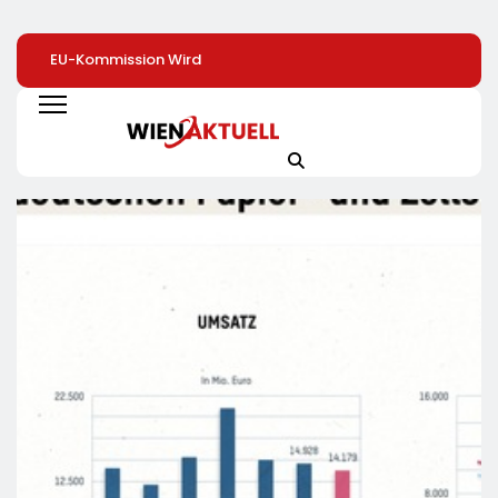
EU-Kommission Wird
Zweite Große
Arbeit Für Rund 2
Zur „Zentrale Der
Preissenkung Im April:
Dollar Pro Stunde
Tierindustrie“ /
NORMA Senkt Ab
Humanoide Robo
Tierschutzorganisation
Sofort Die Preise Auf
Als Nächste Billi
Animal Equality
Schokolade Und Käse
Dollar-Industrie
Prangert Mit
Um Bis Zu 16 Prozent /
Projektion In Brüssel
Mit LECKERROM,
Die Nähe Der EU-
CREMISEE, EXCELSIOR
Kommission Zur
Süßer Und Herzhafter
Tierindustrie An
Genuss