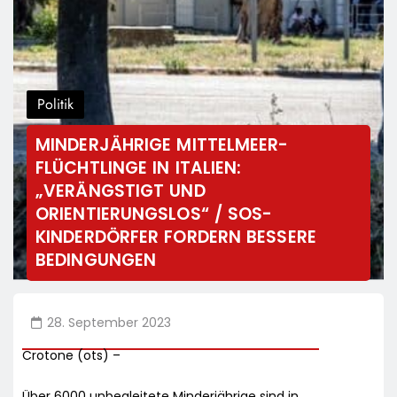
Politik
MINDERJÄHRIGE MITTELMEER-
FLÜCHTLINGE IN ITALIEN:
„VERÄNGSTIGT UND
ORIENTIERUNGSLOS“ / SOS-
KINDERDÖRFER FORDERN BESSERE
BEDINGUNGEN
28. September 2023
Crotone (ots) –
Über 6000 unbegleitete Minderjährige sind in