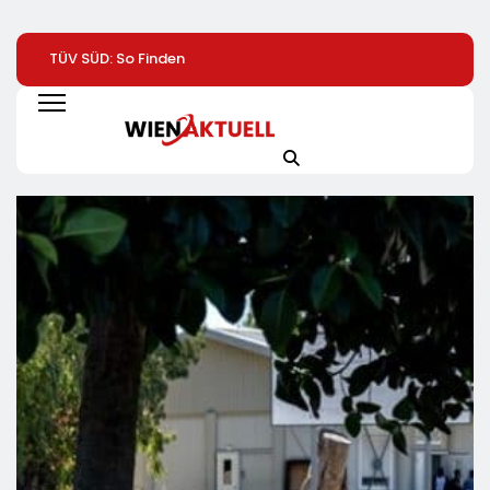
TÜV SÜD: So Finden
Help Zur Sudan-
1. Hamburger
Verbraucher Das
Geberkonferenz:
Batterietag:
Passende
„Größte Humanitäre
Wissenschaft Un
Laserentfernungsmessgerät
Krise Der Welt Weitet
Wirtschaft Sind S
Sich Aus“
Einig / Die
Energiewende
Braucht Speicher,
Nicht Stillstand