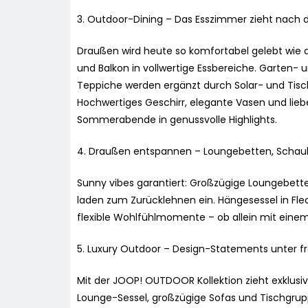
3. Outdoor-Dining – Das Esszimmer zieht nach
Draußen wird heute so komfortabel gelebt wie d
und Balkon in vollwertige Essbereiche. Garten- 
Teppiche werden ergänzt durch Solar- und Tisc
Hochwertiges Geschirr, elegante Vasen und lie
Sommerabende in genussvolle Highlights.
4. Draußen entspannen – Loungebetten, Schauke
Sunny vibes garantiert: Großzügige Loungebett
laden zum Zurücklehnen ein. Hängesessel in Fle
flexible Wohlfühlmomente – ob allein mit ei
5. Luxury Outdoor – Design-Statements unter 
Mit der JOOP! OUTDOOR Kollektion zieht exklusi
Lounge-Sessel, großzügige Sofas und Tischgru