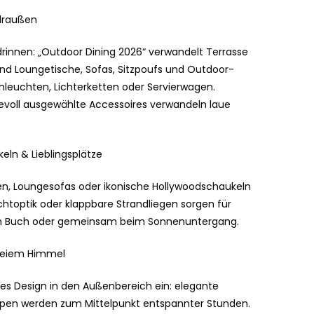
 draußen
rinnen: „Outdoor Dining 2026“ verwandelt Terrasse
und Loungetische, Sofas, Sitzpoufs und Outdoor-
hleuchten, Lichterketten oder Servierwagen.
bevoll ausgewählte Accessoires verwandeln laue
ln & Lieblingsplätze
en, Loungesofas oder ikonische Hollywoodschaukeln
chtoptik oder klappbare Strandliegen sorgen für
nem Buch oder gemeinsam beim Sonnenuntergang.
freiem Himmel
ves Design in den Außenbereich ein: elegante
ppen werden zum Mittelpunkt entspannter Stunden.