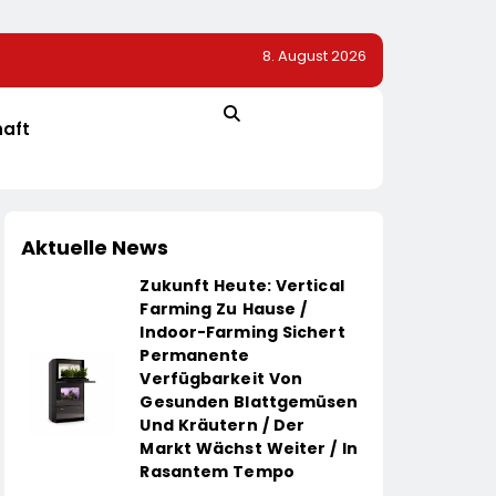
8. August 2026
mpus In
SoVD Unterstützt Petition Zur Eingliederungshilfe: Te
Nicht Unter Sparvorbehalt Geraten
haft
Aktuelle News
Zukunft Heute: Vertical
Farming Zu Hause /
Indoor-Farming Sichert
Permanente
Verfügbarkeit Von
Gesunden Blattgemüsen
Und Kräutern / Der
Markt Wächst Weiter / In
Rasantem Tempo