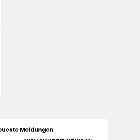
WIRTSCHAFT
HANDEL
LKH Krankenversicherung
Automatisierte Pizz
Dreifach Ausgezeichnet
Gustavo Gusto Bri
Innovationsprojekt
14. April 2026
14. April 2026
„Gustavomat“ An 
Start
eueste Meldungen