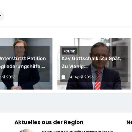
n
POLITIK
nterstützt Petition
Kay Gottschalk: Zu Spät,
ngliederungshilfe:
Zu Wenig:
be Darf Nicht Unter
Bundesregierung Bleibt
pril 2026
14. April 2026
rbehalt Geraten
Echte Entlastung
Schuldig
Aktuelles aus der Region
N