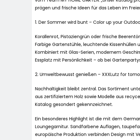
vom Team MY HOME GARTEN. „Unser Katalog prä
prägen und frische Ideen für das Leben im Freien
1. Der Sommer wird bunt – Color up your Outdoor
Korallenrot, Pistaziengrün oder frische Beerent
Farbige Gartenstühle, leuchtende Kissenhüllen 
Kombiniert mit Glas-Serien, modernem Geschirr
Essplatz mit Persönlichkeit – ob bei Gartenpar
2. Umweltbewusst genießen – XXXLutz for tomo
Nachhaltigkeit bleibt zentral. Das Sortiment u
aus zertifiziertem Holz sowie Modelle aus recyce
Katalog gesondert gekennzeichnet.
Ein besonderes Highlight ist die mit dem Germa
Loungegarnitur. Sandfarbene Auflagen, taupef
europäische Produktion verbinden Design mit V