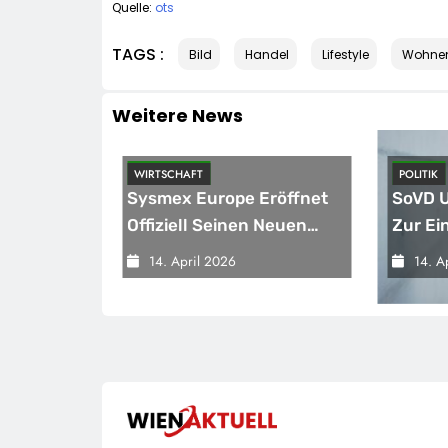
Quelle:
ots
TAGS :
Bild
Handel
Lifestyle
Wohne
Weitere News
WIRTSCHAFT
POLITIK
m Kleinen
Sysmex Europe Eröffnet
SoVD U
Offiziell Seinen Neuen
Zur Ei
eise Für
Campus In Hamburg Und
Teilha
14. April 2026
14. A
Setzt Damit Neue
Sparvo
el Jetzt
Maßstäbe Für
t
Zukunftsorientierte
Arbeitsumgebungen