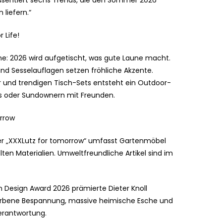
sentiert sechs Trends, die den Sommer 2026
 liefern.“
 Life!
öne: 2026 wird aufgetischt, was gute Laune macht.
und Sesselauflagen setzen fröhliche Akzente.
 und trendigen Tisch-Sets entsteht ein Outdoor-
tys oder Sundownern mit Freunden.
rrow
nter „XXXLutz for tomorrow“ umfasst Gartenmöbel
lten Materialien. Umweltfreundliche Artikel sind im
n Design Award 2026 prämierte Dieter Knoll
arbene Bespannung, massive heimische Esche und
erantwortung.