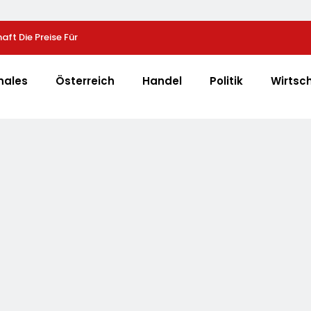
aft Die Preise Für
Sysmex Europe Eröffnet Offiziell Seinen Neuen Ca
 13 Prozent
Hamburg Und Setzt Damit Neue Maßstäbe Für
Zukunftsorientierte Arbeitsumgebungen
nales
Österreich
Handel
Politik
Wirtsc