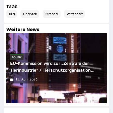
TAGS :
Bild
Finanzen
Personal
Wirtschaft
Weitere News
HANDEL
Zweite große Preissenkung im April: NORMA
senkt ab sofort die Preise auf Schokolade
und Käse um bis zu 16 Prozent / Mit
15. April 2026
LECKERROM, CREMISEE, EXCELSIOR süßer
und herzhafter Genuss