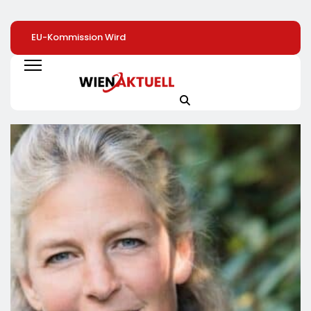
EU-Kommission Wird
Zweite Große
Arbeit Für Rund 2
Zur „Zentrale Der
Preissenkung Im April:
Dollar Pro Stunde
Tierindustrie“ /
NORMA Senkt Ab
Humanoide Robo
Tierschutzorganisation
Sofort Die Preise Auf
Als Nächste Billi
Animal Equality
Schokolade Und Käse
Dollar-Industrie
Prangert Mit
Um Bis Zu 16 Prozent /
Projektion In Brüssel
Mit LECKERROM,
Die Nähe Der EU-
CREMISEE, EXCELSIOR
Kommission Zur
Süßer Und Herzhafter
Tierindustrie An
Genuss