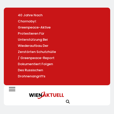
40 Jahre Nach
Heißer Saisonauftakt
Mandy Sc
Chornobyl:
Im All-Black-Design:
Wird CCO
Greenpeace-Aktive
Der Napoleon Rogue
LichtBlick
Protestieren Für
PRO-S 525 In Der
Unterstützung Bei
Exklusiven Grillfürst-
Wiederaufbau Der
Edition
Zerstörten Schutzhülle
/ Greenpeace-Report
Dokumentiert Folgen
Des Russischen
Drohnenangriffs