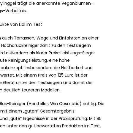
tylinggel trägt die anerkannte Veganblumen-
gs-Verhältnis.
kte von Lidl im Test
 auch Terrassen, Wege und Einfahrten an einer
“ Hochdruckreiniger zählt zu den Testsiegern
rd außerdem als klarer Preis-Leistungs-Sieger
ute Reinigungsleistung, eine hohe
taukonzept. Insbesondere die Haltbarkeit und
ertet. Mit einem Preis von 125 Euro ist der
e Gerät unter den Testsiegern und damit der
n deutlich teureren Modellen.
as-Reiniger (Hersteller: Win Cosmetic) richtig. Die
 mit einem „guten“ Gesamtergebnis.
nd „gute“ Ergebnisse in der Praxisprüfung. Mit 95
gsten unter den gut bewerteten Produkten im Test.