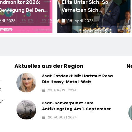
ndmonitor 2026:
Elite Unter Sich: So
Bewegung Bei Den
Vernetzen Sich
ern
Deutschlands Top-
pril 2026
15. April 2026
Unternehmer Für Die
Zukunft
Aktuelles aus der Region
N
3sat Entdeckt Mit Hartmut Rosa
Die Heavy-Metal-Welt
r
d
23. AUGUST 2024
ur
3sat-Schwerpunkt Zum
Antikriegstag Am 1. September
20. AUGUST 2024