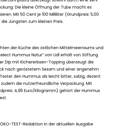
Kinderzahnpasta überzeugt sowohl durch eine sehr
ackung: Die kleine Öffnung der Tube macht es
ren. Mit 50 Cent je 100 Milliliter (Grundpreis: 5,00
r die Jüngsten zum kleinen Preis.
hten der Küche des östlichen Mittelmeerraums und
select Hummus Natur“ von Lidl erhält von Stiftung
 Der Dip mit Kichererbsen-Topping überzeugt die
ck nach geröstetem Sesam und einer angenehm
ester den Hummus als leicht bitter, salzig, dezent
d zudem die nutzerfreundliche Verpackung. Mit
ndpreis: 4,95 Euro/Kilogramm) gehört der Hummus
est.
er ÖKO-TEST-Redaktion in der aktuellen Ausgabe