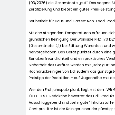
(03/2026) die Gesamtnote „gut“. Das vegane S
Zertifizierung und bietet ein gutes Preis-Leistun
Sauberkeit für Haus und Garten: Non-Food-Produ
Mit den steigenden Temperaturen erfreuen sich
gründlichen Reinigung. Der „Parkside PHD 170 D2
(Gesamtnote: 2,1) bei Stiftung Warentest und wi
hervorgehoben. Das Gerät punktet durch eine g
Benutzerfreundlichkeit und ein praktisches Vers
Sicherheit des Gerätes werden mit „sehr gut“ bew
Hochdruckreiniger von Lidl zudem das günstigst
Preistipp der Redaktion – auf Augenhöhe mit de
Wer den Frühjahrsputz plant, liegt mit dem W5 Gl
ÖKO-TEST-Redaktion bewertet das Lidl-Produkt
Ausschlaggebend sind „sehr gute“ Inhaltsstoffe u
Cent pro Liter ist der Reiniger einer der günsti