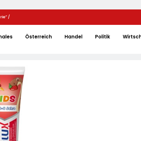
ie“ /
Zweite Große Preissenkung Im April: NORMA Senkt 
 Mit Projektion In
Preise Auf Schokolade Und Käse Um Bis Zu 16 Proze
strie An
LECKERROM, CREMISEE, EXCELSIOR Süßer Und Herz
nales
Österreich
Handel
Politik
Wirtsc