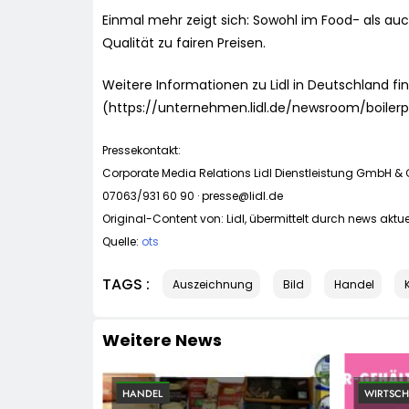
Einmal mehr zeigt sich: Sowohl im Food- als au
Qualität zu fairen Preisen.
Weitere Informationen zu Lidl in Deutschland fin
(https://unternehmen.lidl.de/newsroom/boilerp
Pressekontakt:
Corporate Media Relations Lidl Dienstleistung GmbH & 
07063/931 60 90 ·
presse@lidl.de
Original-Content von: Lidl, übermittelt durch news aktue
Quelle:
ots
TAGS :
Auszeichnung
Bild
Handel
Weitere News
HANDEL
WIRTSCH