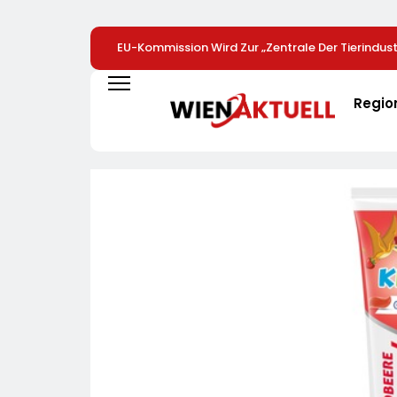
EU-Kommission Wird Zur „Zentrale Der Tierindustr
Tierschutzorganisation Animal Equality Prangert
Brüssel Die Nähe Der EU-Kommission Zur Tierindu
Regio