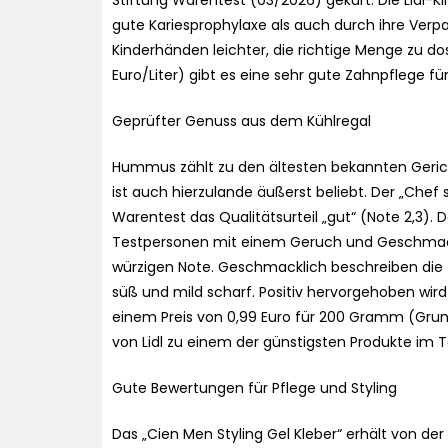
Stiftung Warentest (03/2026) gekürt. Die Lidl-
gute Kariesprophylaxe als auch durch ihre Verp
Kinderhänden leichter, die richtige Menge zu dosie
Euro/Liter) gibt es eine sehr gute Zahnpflege fü
Geprüfter Genuss aus dem Kühlregal
Hummus zählt zu den ältesten bekannten Geric
ist auch hierzulande äußerst beliebt. Der „Chef 
Warentest das Qualitätsurteil „gut“ (Note 2,3).
Testpersonen mit einem Geruch und Geschma
würzigen Note. Geschmacklich beschreiben die T
süß und mild scharf. Positiv hervorgehoben wir
einem Preis von 0,99 Euro für 200 Gramm (Gru
von Lidl zu einem der günstigsten Produkte im T
Gute Bewertungen für Pflege und Styling
Das „Cien Men Styling Gel Kleber“ erhält von d