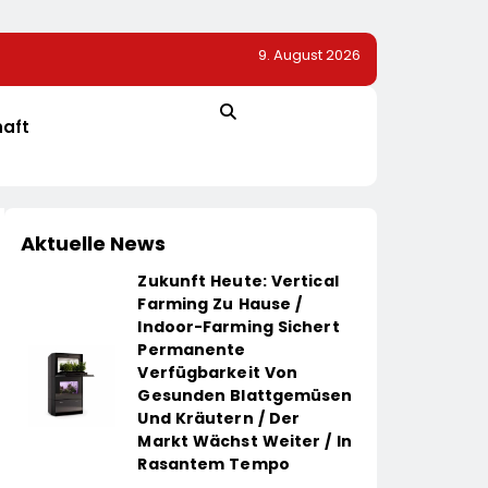
9. August 2026
Ab Sofort Die
PR-Trendmonitor 2026: Kaum Bewegung Bei Den Geh
nt / Mit
hafter Genuss
haft
Aktuelle News
Zukunft Heute: Vertical
Farming Zu Hause /
Indoor-Farming Sichert
Permanente
Verfügbarkeit Von
Gesunden Blattgemüsen
Und Kräutern / Der
Markt Wächst Weiter / In
Rasantem Tempo