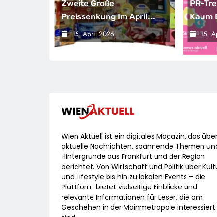
ird Zur
Zweite Große
PR-Tre
Preissenkung Im April:
Kaum 
NORMA Senkt Ab Sofort
Gehält
15. April 2026
15. A
isation
Die Preise Auf Schokolade
Prangert
Und Käse Um Bis Zu 16
 Brüssel
Prozent / Mit LECKERROM,
-
CREMISEE, EXCELSIOR
Süßer Und Herzhafter
Genuss
Wien Aktuell ist ein digitales Magazin, das übe
aktuelle Nachrichten, spannende Themen un
Hintergründe aus Frankfurt und der Region
berichtet. Von Wirtschaft und Politik über Kult
und Lifestyle bis hin zu lokalen Events – die
Plattform bietet vielseitige Einblicke und
relevante Informationen für Leser, die am
Geschehen in der Mainmetropole interessiert