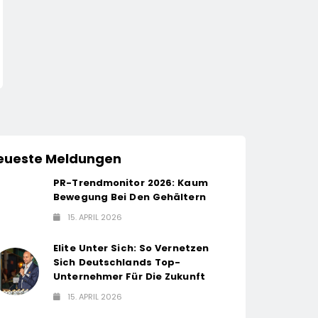
Mehr Genuss Zum Kleinen
Sysmex Europe Erö
Preis: Lidl Senkt
Offiziell Seinen Ne
Dauerhaft Die Preise Für
Campus In Hambur
15. April 2026
14. April 2026
Schokolade / 26
Setzt Damit Neue
Schokoladenartikel Jetzt
Maßstäbe Für
Bis Zu 13 Prozent
Zukunftsorientiert
Günstiger
Arbeitsumgebung
eueste Meldungen
PR-Trendmonitor 2026: Kaum
Bewegung Bei Den Gehältern
15. APRIL 2026
Elite Unter Sich: So Vernetzen
Sich Deutschlands Top-
Unternehmer Für Die Zukunft
15. APRIL 2026