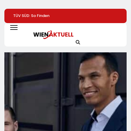
TÜV SÜD: So Finden
Help Zur Sudan-
LOBECO Treibt
Verbraucher Das
Geberkonferenz:
Wachstum Voran
Passende
„Größte Humanitäre
Robert Schütt K
Laserentfernungsmessgerät
Krise Der Welt Weitet
Von Serviceplan 
Sich Aus“
Wird Director
Business
Development