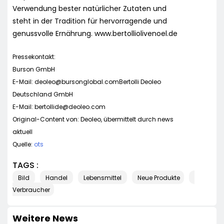
Verwendung bester natürlicher Zutaten und
steht in der Tradition für hervorragende und
genussvolle Ernährung. www.bertolliolivenoel.de
Pressekontakt:
Burson GmbH
E-Mail:
deoleo@bursonglobal.comBertolli
Deoleo
Deutschland GmbH
E-Mail:
bertollide@deoleo.com
Original-Content von: Deoleo, übermittelt durch news
aktuell
Quelle:
ots
TAGS :
Bild
Handel
Lebensmittel
Neue Produkte
Verbraucher
Weitere News
HANDEL
WIRTSCHAFT
HANDEL