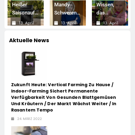
Heißer
Mandy
Wissen,
Saisonauftakt
Schwerendt
das
im All-
wird CCO
Wurzeln
13. April
13. April
13. April
Black-
2026
von
2026
schlägt:
2026
Design: Der
LichtBlick
EDEKA
Aktuelle News
Napoleon
Stiftung
Rogue
bringt
g
PRO-S 525
wieder
in der
Gemüsebeete
u
exklusiven
in
Zukunft Heute: Vertical Farming Zu Hause /
Grillfürst-
Deutschlands
Indoor-Farming Sichert Permanente
Edition
Kitas
Verfügbarkeit Von Gesunden Blattgemüsen
Und Kräutern / Der Markt Wächst Weiter / In
Rasantem Tempo
24. MÄRZ 2022
t