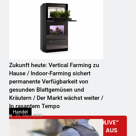
Zukunft heute: Vertical Farming zu
Hause / Indoor-Farming sichert
permanente Verfügbarkeit von
gesunden Blattgemüsen und
Kräutern / Der Markt wächst weiter /
In rasantem Tempo
Handel
24. März 2022
BERTOLLI BLENDS „SONNE MIT OLIVE“
& „RAPS MIT OLIVE“: DAS BESTE AUS