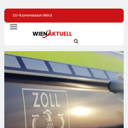
EU-Kommission Wird
Zweite Große
Elite Unter Sich: S
Zur „Zentrale Der
Preissenkung Im April:
Vernetzen Sich
Tierindustrie“ /
NORMA Senkt Ab
Deutschlands To
Tierschutzorganisation
Sofort Die Preise Auf
Unternehmer Für 
Animal Equality
Schokolade Und Käse
Zukunft
Prangert Mit
Um Bis Zu 16 Prozent /
Projektion In Brüssel
Mit LECKERROM,
Die Nähe Der EU-
CREMISEE, EXCELSIOR
Kommission Zur
Süßer Und Herzhafter
Tierindustrie An
Genuss