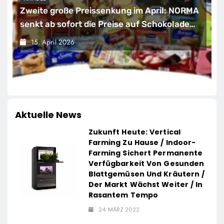
Zweite große Preissenkung im April: NORMA
senkt ab sofort die Preise auf Schokolade
und Käse um bis zu 16 Prozent / Mit
15. April 2026
LECKERROM, CREMISEE, EXCELSIOR süßer
und herzhafter Genuss
Aktuelle News
Zukunft Heute: Vertical
Farming Zu Hause / Indoor-
Farming Sichert Permanente
Verfügbarkeit Von Gesunden
Blattgemüsen Und Kräutern /
Der Markt Wächst Weiter / In
Rasantem Tempo
24. MÄRZ 2022