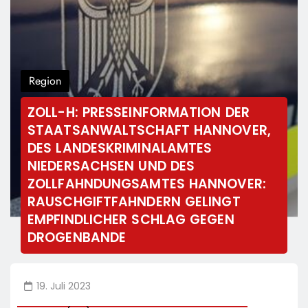
Region
ZOLL-H: PRESSEINFORMATION DER
STAATSANWALTSCHAFT HANNOVER,
DES LANDESKRIMINALAMTES
NIEDERSACHSEN UND DES
ZOLLFAHNDUNGSAMTES HANNOVER:
RAUSCHGIFTFAHNDERN GELINGT
EMPFINDLICHER SCHLAG GEGEN
DROGENBANDE
19. Juli 2023