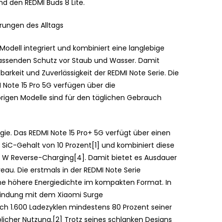
d den REDMI Buds 8 Lite.
erungen des Alltags
 Modell integriert und kombiniert eine langlebige
mfassenden Schutz vor Staub und Wasser. Damit
barkeit und Zuverlässigkeit der REDMI Note Serie. Die
 Note 15 Pro 5G verfügen über die
übrigen Modelle sind für den täglichen Gebrauch
logie. Das REDMI Note 15 Pro+ 5G verfügt über einen
SiC-Gehalt von 10 Prozent[1] und kombiniert diese
 W Reverse-Charging[4]. Damit bietet es Ausdauer
au. Die erstmals in der REDMI Note Serie
ne höhere Energiedichte im kompakten Format. In
rbindung mit dem Xiaomi Surge
 1.600 Ladezyklen mindestens 80 Prozent seiner
licher Nutzung.[2] Trotz seines schlanken Designs