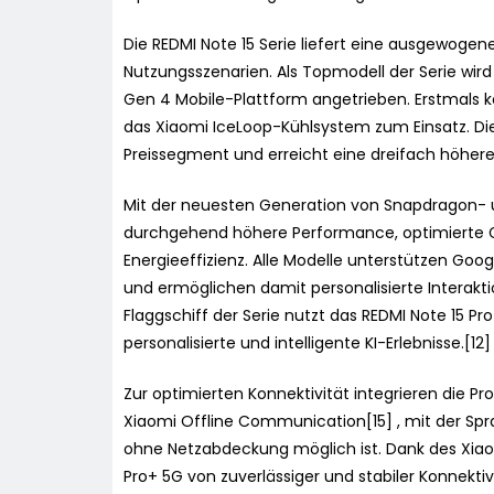
Die REDMI Note 15 Serie liefert eine ausgewoge
Nutzungsszenarien. Als Topmodell der Serie wir
Gen 4 Mobile-Plattform angetrieben. Erstmals k
das Xiaomi IceLoop-Kühlsystem zum Einsatz. Die
Preissegment und erreicht eine dreifach höhere
Mit der neuesten Generation von Snapdragon- u
durchgehend höhere Performance, optimierte Gr
Energieeffizienz. Alle Modelle unterstützen Goog
und ermöglichen damit personalisierte Interakt
Flaggschiff der Serie nutzt das REDMI Note 15 P
personalisierte und intelligente KI-Erlebnisse.[12]
Zur optimierten Konnektivität integrieren die 
Xiaomi Offline Communication[15] , mit der Sp
ohne Netzabdeckung möglich ist. Dank des Xiaom
Pro+ 5G von zuverlässiger und stabiler Konnektiv