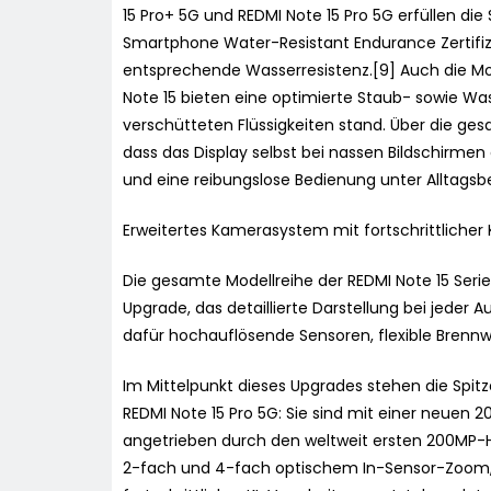
15 Pro+ 5G und REDMI Note 15 Pro 5G erfüllen die
Smartphone Water-Resistant Endurance Zertifiz
entsprechende Wasserresistenz.[9] Auch die Mod
Note 15 bieten eine optimierte Staub- sowie Wa
verschütteten Flüssigkeiten stand. Über die ge
dass das Display selbst bei nassen Bildschirmen
und eine reibungslose Bedienung unter Alltags
Erweitertes Kamerasystem mit fortschrittlicher 
Die gesamte Modellreihe der REDMI Note 15 Ser
Upgrade, das detaillierte Darstellung bei jeder
dafür hochauflösende Sensoren, flexible Brennw
Im Mittelpunkt dieses Upgrades stehen die Spit
REDMI Note 15 Pro 5G: Sie sind mit einer neuen 
angetrieben durch den weltweit ersten 200MP-HP
2-fach und 4-fach optischem In-Sensor-Zoom, 