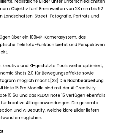
lierte, realistische Bilder unter unterschiedlichsten
einem Objektiv fünf Brennweiten von 23 mm bis 92
Landschaften, Street-Fotografie, Porträts und
rfügen über ein 108MP-Kamerasystem, das
ptische Telefoto-Funktion bietet und Perspektiven
ckt.
h kreative und KI-gestützte Tools weiter optimiert,
 Dynamic Shots 2.0 für Bewegungseffekte sowie
Instagram möglich macht.[23] Die Nachbearbeitung
I Note 15 Pro Modelle sind mit der AI Creativity
Note 15 5G und das REDMI Note 15 verfügen ebenfalls
2] für kreative Alltagsanwendungen. Die gesamte
tion und AI Beautify, welche klare Bilder liefern
ufwand ermöglichen.
ät