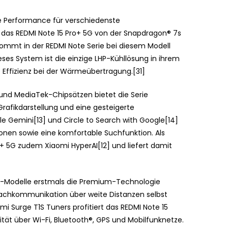
ne Performance für verschiedenste
d das REDMI Note 15 Pro+ 5G von der Snapdragon® 7s
ommt in der REDMI Note Serie bei diesem Modell
ses System ist die einzige LHP-Kühllösung in ihrem
 Effizienz bei der Wärmeübertragung.[31]
nd MediaTek-Chipsätzen bietet die Serie
afikdarstellung und eine gesteigerte
le Gemini[13] und Circle to Search with Google[14]
ionen sowie eine komfortable Suchfunktion. Als
ro+ 5G zudem Xiaomi HyperAI[12] und liefert damit
Pro-Modelle erstmals die Premium-Technologie
rachkommunikation über weite Distanzen selbst
i Surge T1S Tuners profitiert das REDMI Note 15
ität über Wi-Fi, Bluetooth®, GPS und Mobilfunknetze.