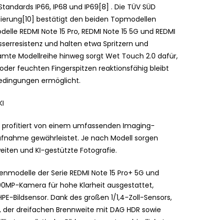
 Standards IP66, IP68 und IP69[8] . Die TÜV SÜD
ierung[10] bestätigt den beiden Topmodellen
elle REDMI Note 15 Pro, REDMI Note 15 5G und REDMI
sserresistenz und halten etwa Spritzern und
samte Modellreihe hinweg sorgt Wet Touch 2.0 dafür,
 oder feuchten Fingerspitzen reaktionsfähig bleibt
bedingungen ermöglicht.
KI
ie profitiert von einem umfassenden Imaging-
 Aufnahme gewährleistet. Je nach Modell sorgen
eiten und KI-gestützte Fotografie.
zenmodelle der Serie REDMI Note 15 Pro+ 5G und
200MP-Kamera für hohe Klarheit ausgestattet,
E-Bildsensor. Dank des großen 1/1,4-Zoll-Sensors,
der dreifachen Brennweite mit DAG HDR sowie