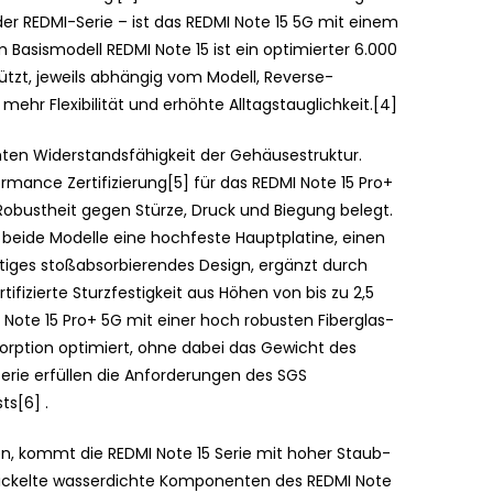
er REDMI-Serie – ist das REDMI Note 15 5G mit einem
 Basismodell REDMI Note 15 ist ein optimierter 6.000
ützt, jeweils abhängig vom Modell, Reverse-
ehr Flexibilität und erhöhte Alltagstauglichkeit.[4]
öhten Widerstandsfähigkeit der Gehäusestruktur.
rmance Zertifizierung[5] für das REDMI Note 15 Pro+
Robustheit gegen Stürze, Druck und Biegung belegt.
 beide Modelle eine hochfeste Hauptplatine, einen
tiges stoßabsorbierendes Design, ergänzt durch
rtifizierte Sturzfestigkeit aus Höhen von bis zu 2,5
I Note 15 Pro+ 5G mit einer hoch robusten Fiberglas-
orption optimiert, ohne dabei das Gewicht des
Serie erfüllen die Anforderungen des SGS
s[6] .
, kommt die REDMI Note 15 Serie mit hoher Staub-
wickelte wasserdichte Komponenten des REDMI Note