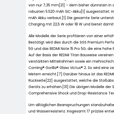
von nur 7,35 mm[21] – dem bisher dünnsten in d
robusten 5.520 mAh SiC-Akku[1] ausgestattet. Im
mAh Akku verbaut.[1] Die gesamte Serie unterst
Charging mit 22,5 W oder 18 W und bietet damit m
Alle Modelle der Serie profitieren von einer erh
Bestätigt wird dies durch die SGS Premium Perfo
5G und das REDMI Note 15 Pro 5G, die eine hohe 
Auf der Basis der REDMI Titan Bauweise vereinen
verstärkten Mittelrahmen sowie ein mehrschich
Corning® Gorilla® Glass Victus® 2. So wird eine ze
Metern erreicht.[7] Darüber hinaus ist das REDM
Rückseite[22] ausgestattet, welche die Stoßabs
Geräts zu erhöhen.[31] Die übrigen Modelle der 
Comprehensive Shock und Drop-Resistance Test
Um alltäglichen Beanspruchungen standzuhalten
und Wasserresistenz. Insgesamt 17 präzise ent