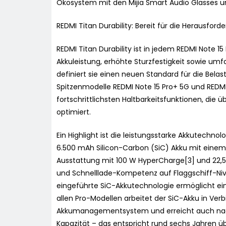
Ökosystem mit den Mijia Smart Audio Glasses un
REDMI Titan Durability: Bereit für die Herausford
REDMI Titan Durability ist in jedem REDMI Note 15
Akkuleistung, erhöhte Sturzfestigkeit sowie u
definiert sie einen neuen Standard für die Belast
Spitzenmodelle REDMI Note 15 Pro+ 5G und REDMI
fortschrittlichsten Haltbarkeitsfunktionen, die 
optimiert.
Ein Highlight ist die leistungsstarke Akkutechno
6.500 mAh Silicon-Carbon (SiC) Akku mit einem 
Ausstattung mit 100 W HyperCharge[3] und 22,5
und Schnelllade-Kompetenz auf Flaggschiff-Nive
eingeführte SiC-Akkutechnologie ermöglicht ei
allen Pro-Modellen arbeitet der SiC-Akku in Ve
Akkumanagementsystem und erreicht auch nach
Kapazität – das entspricht rund sechs Jahren üb