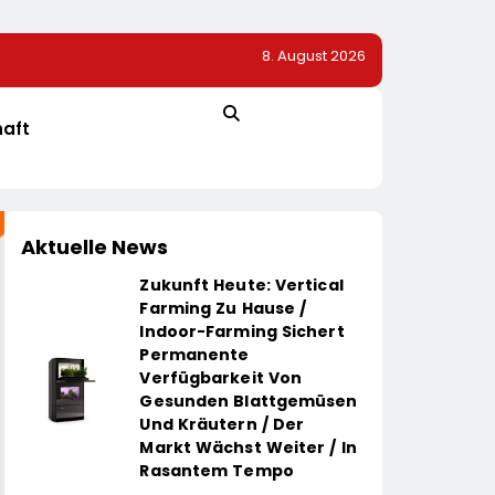
8. August 2026
Automatisierte Pizzeria: Gustavo Gusto Bringt Innov
„Gustavomat“ An Den Start
haft
Aktuelle News
Zukunft Heute: Vertical
Farming Zu Hause /
Indoor-Farming Sichert
Permanente
Verfügbarkeit Von
Gesunden Blattgemüsen
Und Kräutern / Der
Markt Wächst Weiter / In
Rasantem Tempo