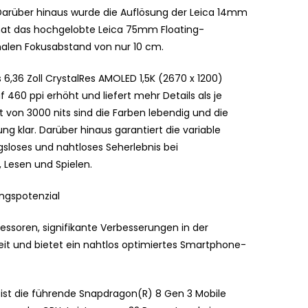
 Darüber hinaus wurde die Auflösung der Leica 14mm
hat das hochgelobte Leica 75mm Floating-
malen Fokusabstand von nur 10 cm.
6,36 Zoll CrystalRes AMOLED 1,5K (2670 x 1200)
f 460 ppi erhöht und liefert mehr Details als je
t von 3000 nits sind die Farben lebendig und die
ng klar. Darüber hinaus garantiert die variable
ngsloses und nahtloses Seherlebnis bei
, Lesen und Spielen.
ngspotenzial
essoren, signifikante Verbesserungen in der
eit und bietet ein nahtlos optimiertes Smartphone-
a ist die führende Snapdragon(R) 8 Gen 3 Mobile