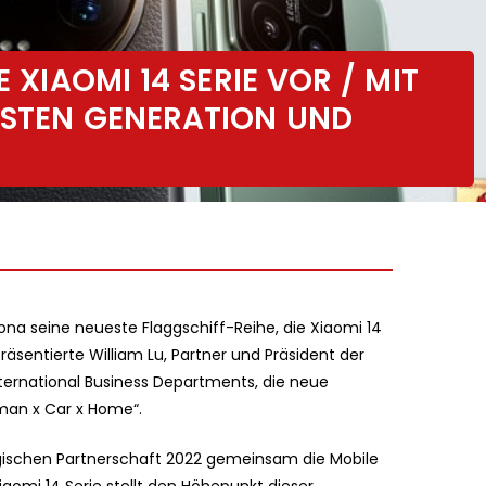
E XIAOMI 14 SERIE VOR / MIT
HSTEN GENERATION UND
a seine neueste Flaggschiff-Reihe, die Xiaomi 14
äsentierte William Lu, Partner und Präsident der
ternational Business Departments, die neue
an x Car x Home“.
egischen Partnerschaft 2022 gemeinsam die Mobile