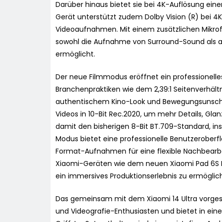
Darüber hinaus bietet sie bei 4K-Auflösung ein
Gerät unterstützt zudem Dolby Vision (R) bei 4K 
Videoaufnahmen. Mit einem zusätzlichen Mikrof
sowohl die Aufnahme von Surround-Sound als 
ermöglicht.
Der neue Filmmodus eröffnet ein professionelle
Branchenpraktiken wie dem 2,39:1 Seitenverhältn
authentischem Kino-Look und Bewegungsunschä
Videos in 10-Bit Rec.2020, um mehr Details, Glan
damit den bisherigen 8-Bit BT.709-Standard, in
Modus bietet eine professionelle Benutzeroberf
Format-Aufnahmen für eine flexible Nachbearbe
Xiaomi-Geräten wie dem neuen Xiaomi Pad 6S Pr
ein immersives Produktionserlebnis zu ermöglic
Das gemeinsam mit dem Xiaomi 14 Ultra vorgeste
und Videografie-Enthusiasten und bietet in ein