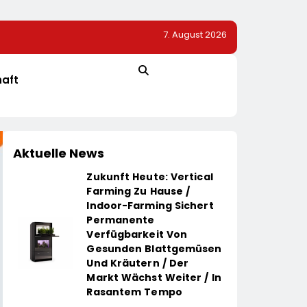
7. August 2026
200.
80 Prozent Sagen NEIN Zu Patenten Auf Saatgut / Re
Umfrage In Fünf EU-Mitgliedstaaten
haft
Aktuelle News
Zukunft Heute: Vertical
Farming Zu Hause /
Indoor-Farming Sichert
Permanente
Verfügbarkeit Von
Gesunden Blattgemüsen
Und Kräutern / Der
Markt Wächst Weiter / In
Rasantem Tempo