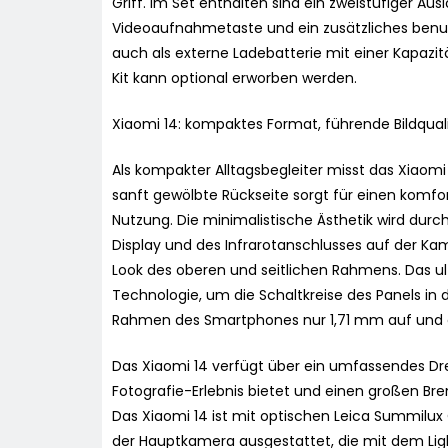
Griff. Im Set enthalten sind ein zweistufiger Au
Videoaufnahmetaste und ein zusätzliches benutz
auch als externe Ladebatterie mit einer Kapazi
Kit kann optional erworben werden.
Xiaomi 14: kompaktes Format, führende Bildqua
Als kompakter Alltagsbegleiter misst das Xiaom
sanft gewölbte Rückseite sorgt für einen komfor
Nutzung. Die minimalistische Ästhetik wird durc
Display und des Infrarotanschlusses auf der Kam
Look des oberen und seitlichen Rahmens. Das ul
Technologie, um die Schaltkreise des Panels in d
Rahmen des Smartphones nur 1,71 mm auf und e
Das Xiaomi 14 verfügt über ein umfassendes D
Fotografie-Erlebnis bietet und einen großen B
Das Xiaomi 14 ist mit optischen Leica Summilux 
der Hauptkamera ausgestattet, die mit dem Lig