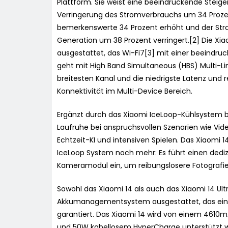
Plattform. Sie weist eine beeindruckende Steig
Verringerung des Stromverbrauchs um 34 Proze
bemerkenswerte 34 Prozent erhöht und der Str
Generation um 38 Prozent verringert.[2] Die X
ausgestattet, das Wi-Fi7[3] mit einer beeindruc
geht mit High Band Simultaneous (HBS) Multi-Lin
breitesten Kanal und die niedrigste Latenz und 
Konnektivität im Multi-Device Bereich.
Ergänzt durch das Xiaomi IceLoop-Kühlsystem b
Laufruhe bei anspruchsvollen Szenarien wie Vi
Echtzeit-KI und intensiven Spielen. Das Xiaomi
IceLoop System noch mehr: Es führt einen dediz
Kameramodul ein, um reibungslosere Fotografie
Sowohl das Xiaomi 14 als auch das Xiaomi 14 Ul
Akkumanagementsystem ausgestattet, das eine
garantiert. Das Xiaomi 14 wird von einem 4610
und 50W kabellosem HyperCharge unterstützt wir