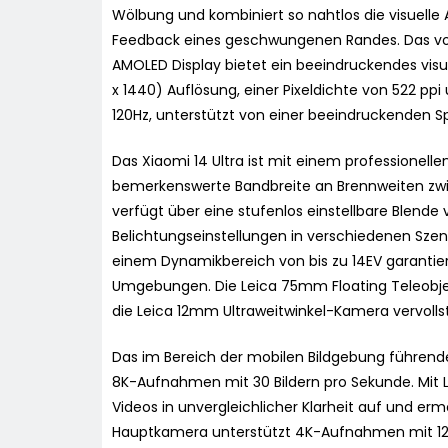
Wölbung und kombiniert so nahtlos die visuelle A
Feedback eines geschwungenen Randes. Das vo
AMOLED Display bietet ein beeindruckendes vi
x 1440) Auflösung, einer Pixeldichte von 522 ppi
120Hz, unterstützt von einer beeindruckenden Spi
Das Xiaomi 14 Ultra ist mit einem professionel
bemerkenswerte Bandbreite an Brennweiten zwi
verfügt über eine stufenlos einstellbare Blende 
Belichtungseinstellungen in verschiedenen Szena
einem Dynamikbereich von bis zu 14EV garantier
Umgebungen. Die Leica 75mm Floating Teleobj
die Leica 12mm Ultraweitwinkel-Kamera vervol
Das im Bereich der mobilen Bildgebung führende 
8K-Aufnahmen mit 30 Bildern pro Sekunde. Mit
Videos in unvergleichlicher Klarheit auf und er
Hauptkamera unterstützt 4K-Aufnahmen mit 120 