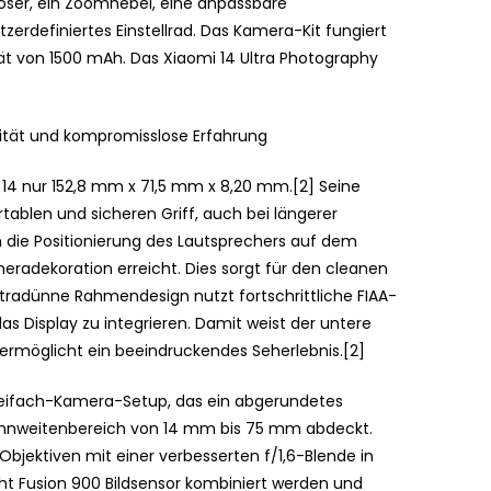
slöser, ein Zoomhebel, eine anpassbare
erdefiniertes Einstellrad. Das Kamera-Kit fungiert
tät von 1500 mAh. Das Xiaomi 14 Ultra Photography
lität und kompromisslose Erfahrung
i 14 nur 152,8 mm x 71,5 mm x 8,20 mm.[2] Seine
tablen und sicheren Griff, auch bei längerer
h die Positionierung des Lautsprechers auf dem
eradekoration erreicht. Dies sorgt für den cleanen
tradünne Rahmendesign nutzt fortschrittliche FIAA-
as Display zu integrieren. Damit weist der untere
rmöglicht ein beeindruckendes Seherlebnis.[2]
reifach-Kamera-Setup, das ein abgerundetes
rennweitenbereich von 14 mm bis 75 mm abdeckt.
Objektiven mit einer verbesserten f/1,6-Blende in
ht Fusion 900 Bildsensor kombiniert werden und