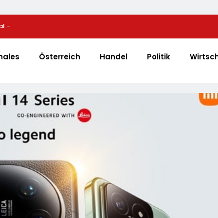
al –
Bio-Erfolgskonzept Wächst Weiter: Eröffnung Der 
e
NATURKIND-Welt Bei EDEKA
nales
Österreich
Handel
Politik
Wirtsc