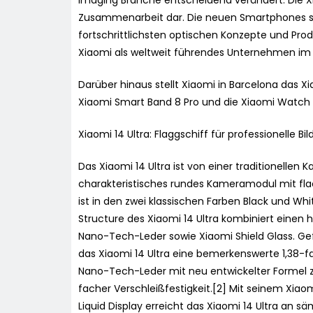
Imaging Branche entscheidend verändert. Die Xi
Zusammenarbeit dar. Die neuen Smartphones si
fortschrittlichsten optischen Konzepte und Prod
Xiaomi als weltweit führendes Unternehmen im 
Darüber hinaus stellt Xiaomi in Barcelona das Xi
Xiaomi Smart Band 8 Pro und die Xiaomi Watch 2 
Xiaomi 14 Ultra: Flaggschiff für professionelle B
Das Xiaomi 14 Ultra ist von einer traditionellen 
charakteristisches rundes Kameramodul mit flac
ist in den zwei klassischen Farben Black und Whi
Structure des Xiaomi 14 Ultra kombiniert eine
Nano-Tech-Leder sowie Xiaomi Shield Glass. Gef
das Xiaomi 14 Ultra eine bemerkenswerte 1,38-
Nano-Tech-Leder mit neu entwickelter Formel z
facher Verschleißfestigkeit.[2] Mit seinem Xiao
Liquid Display erreicht das Xiaomi 14 Ultra an s