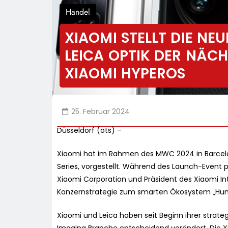
Handel
XIAOMI STELLT DIE NEU
LEICA OPTIK DER NÄC
XIAOMI HYPEROS
25. Februar 2024
Düsseldorf (ots) –
Xiaomi hat im Rahmen des MWC 2024 in Barcelon
Series, vorgestellt. Während des Launch-Event pr
Xiaomi Corporation und Präsident des Xiaomi In
Konzernstrategie zum smarten Ökosystem „Hum
Xiaomi und Leica haben seit Beginn ihrer strat