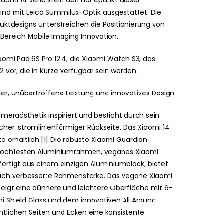
aomi 14 Serie stellt den Höhepunkt dieser
nd mit Leica Summilux-Optik ausgestattet. Die
uktdesigns unterstreichen die Positionierung von
Bereich Mobile Imaging Innovation.
aomi Pad 6S Pro 12.4, die Xiaomi Watch S3, das
vor, die in Kürze verfügbar sein werden.
ilder, unübertroffene Leistung und innovatives Design
Kameraästhetik inspiriert und besticht durch sein
her, stromlinienförmiger Rückseite. Das Xiaomi 14
te erhältlich.[1] Die robuste Xiaomi Guardian
n hochfesten Aluminiumrahmen, veganes Xiaomi
ertigt aus einem einzigen Aluminiumblock, bietet
fach verbesserte Rahmenstärke. Das vegane Xiaomi
eigt eine dünnere und leichtere Oberfläche mit 6-
mi Shield Glass und dem innovativen All Around
ämtlichen Seiten und Ecken eine konsistente