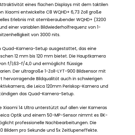
ttraktivität eines flachen Displays mit dem taktilen
n Xiaomi entwickelte C8 WQHD+ 6,73 Zoll große
suelles Erlebnis mit atemberaubender WQHD+ (3200
 und einer variablen Bildwiederholfrequenz von 1-
tzenhelligkeit von 3000 nits.
len Quad-Kamera-Setup ausgestattet, das eine
schen 12 mm bis 120 mm bietet. Die Hauptkamera
von f/1,63-f/4,0 und ermöglicht flüssige
rien. Der ultragroße 1-Zoll-LYT-900 Bildsensor mit
t hervorragende Bildqualität auch in schwierigen
ektivkamera, die Leica 120mm Periskop-Kamera und
lständigen das Quad-Kamera-Setup.
Xiaomi 14 Ultra unterstützt auf allen vier Kameras
 Leica Optik und einem 50-MP-Sensor nimmt es 8K-
möglicht professionelle Nachbearbeitungen. Die
Bildern pro Sekunde und 5x Zeitlupeneffekte.