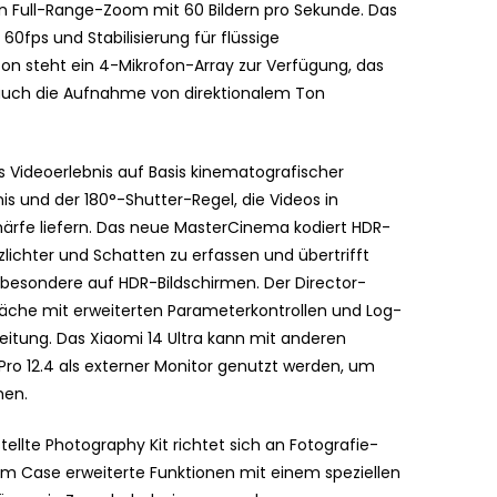
en Full-Range-Zoom mit 60 Bildern pro Sekunde. Das
60fps und Stabilisierung für flüssige
on steht ein 4-Mikrofon-Array zur Verfügung, das
auch die Aufnahme von direktionalem Ton
s Videoerlebnis auf Basis kinematografischer
is und der 180°-Shutter-Regel, die Videos in
rfe liefern. Das neue MasterCinema kodiert HDR-
zlichter und Schatten zu erfassen und übertrifft
sbesondere auf HDR-Bildschirmen. Der Director-
läche mit erweiterten Parameterkontrollen und Log-
itung. Das Xiaomi 14 Ultra kann mit anderen
o 12.4 als externer Monitor genutzt werden, um
hen.
llte Photography Kit richtet sich an Fotografie-
em Case erweiterte Funktionen mit einem speziellen