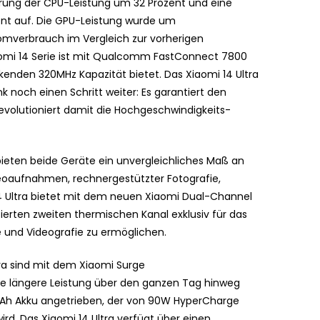
erung der CPU-Leistung um 32 Prozent und eine
nt auf. Die GPU-Leistung wurde um
omverbrauch im Vergleich zur vorherigen
iaomi 14 Serie ist mit Qualcomm FastConnect 7800
kenden 320MHz Kapazität bietet. Das Xiaomi 14 Ultra
k noch einen Schritt weiter: Es garantiert den
revolutioniert damit die Hochgeschwindigkeits-
ieten beide Geräte ein unvergleichliches Maß an
deoaufnahmen, rechnergestützter Fotografie,
 14 Ultra bietet mit dem neuen Xiaomi Dual-Channel
ierten zweiten thermischen Kanal exklusiv für das
 und Videografie zu ermöglichen.
tra sind mit dem Xiaomi Surge
 längere Leistung über den ganzen Tag hinweg
mAh Akku angetrieben, der von 90W HyperCharge
d. Das Xiaomi 14 Ultra verfügt über einen