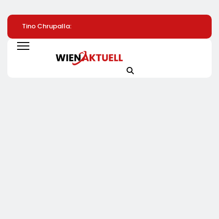
Tino Chrupalla:
Saubere Sache:
Innomotics Treibt
Steuern Auf Strom
Tineco FLOOR ONE S9
Elektrifizierung
Und Energie Senken
Artist Premium Bei
Industrieller
MediaMarkt Jetzt Für
Wärmeprozesse 
459 Euro Sichern
Lösungen Für
Industrielle
Wärmepumpen
Voran