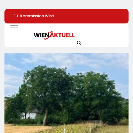
EU-Kommission Wird
Beschäftigte Ü50
Warum
Zur „Zentrale Der
Profitieren Deutlich
Zimmerpflanzen 
Tierindustrie“ /
Seltener Von
Heimlichen Helde
Tierschutzorganisation
Weiterbildung
Des Alltags Sind 
Animal Equality
Von Besserem
Prangert Mit
Raumklima Bis Zu
Projektion In Brüssel
Mehr Kreativität 
Die Nähe Der EU-
Aktuelle Toom-
Kommission Zur
Umfrage Zeigt
Tierindustrie An
Positive Effekte 
Zimmerpflanzen