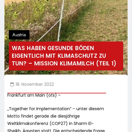
Austria
WAS HABEN GESUNDE BÖDEN
EIGENTLICH MIT KLIMASCHUTZ ZU
TUN? – MISSION KLIMAMILCH (TEIL 1)
18. November 2022
Frankfurt am Main (ots) –
„Together for Implementation“ – unter diesem
Motto findet gerade die diesjährige
Weltklimakonferenz (COP27) in Sharm El-
Sheikh, Ägypten statt. Die entscheidende Frage