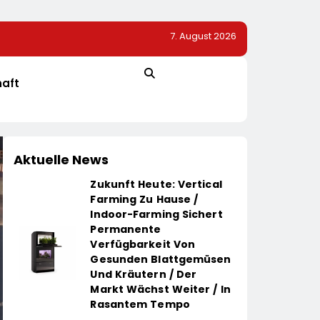
7. August 2026
ovationsprojekt
Alice Weidel: Rekord-Insolvenzen Sind Warnsignal –
Bundesregierung Verschärft Die Wirtschaftskrise
haft
Aktuelle News
Zukunft Heute: Vertical
Farming Zu Hause /
Indoor-Farming Sichert
Permanente
Verfügbarkeit Von
Gesunden Blattgemüsen
Und Kräutern / Der
Markt Wächst Weiter / In
Rasantem Tempo