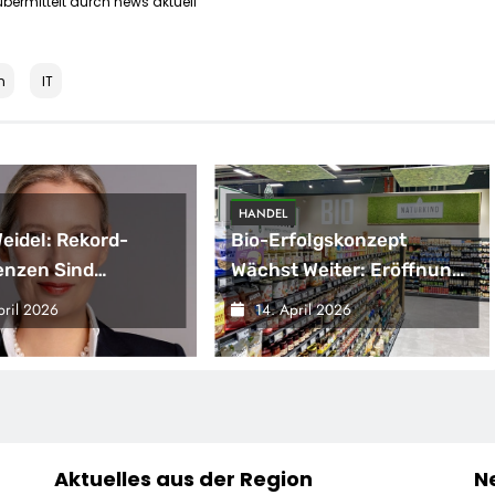
bermittelt durch news aktuell
n
IT
HANDEL
Weidel: Rekord-
Bio-Erfolgskonzept
enzen Sind
Wächst Weiter: Eröffnung
gnal –
Der 200. NATURKIND-Welt
pril 2026
14. April 2026
sregierung
Bei EDEKA
ärft Die
haftskrise
Aktuelles aus der Region
N