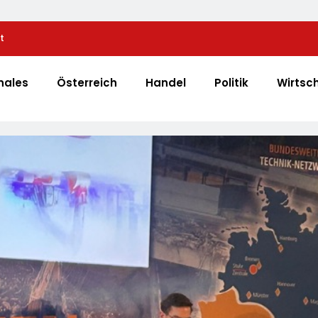
t
Automatisierte Pizzeria: Gustavo Gusto Bringt Inn
„Gustavomat“ An Den Start
nales
Österreich
Handel
Politik
Wirtsc