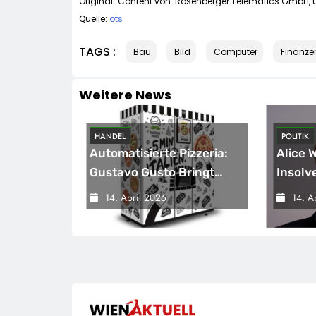
Original-Content von: Rosenberger Telematics GmbH, ü
Quelle:
ots
TAGS :
Bau
Bild
Computer
Finanze
Weitere News
HANDEL
POLITIK
sicherung
Automatisierte Pizzeria:
Alice 
eichnet
Gustavo Gusto Bringt
Insolv
Innovationsprojekt
Warnsi
14. April 2026
14. A
„Gustavomat“ An Den
Bunde
Start
Versch
Wirtsc