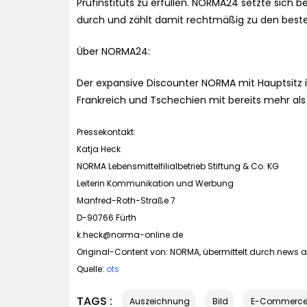
Prüfinstituts zu erfüllen. NORMA24 setzte sich
durch und zählt damit rechtmäßig zu den beste
Über NORMA24:
Der expansive Discounter NORMA mit Hauptsitz in
Frankreich und Tschechien mit bereits mehr als 1
Pressekontakt:
Katja Heck
NORMA Lebensmittelfilialbetrieb Stiftung & Co. KG
Leiterin Kommunikation und Werbung
Manfred-Roth-Straße 7
D-90766 Fürth
k.heck@norma-online.de
Original-Content von: NORMA, übermittelt durch news ak
Quelle:
ots
TAGS :
Auszeichnung
Bild
E-Commerc