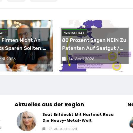
AFT
WIRTSCHAFT
Firmen Nicht An
80 Prozent Sagen NEIN Zu
ts Sparen Sollten:
Patenten Auf Saatgut /
 Gutes Vorbild
Repräsentative Umfrage
pril 2026
14. April 2026
In Fünf EU-
Mitgliedstaaten
Aktuelles aus der Region
N
3sat Entdeckt Mit Hartmut Rosa
Die Heavy-Metal-Welt
r
d
23. AUGUST 2024