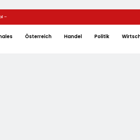
al –
Bio-Erfolgskonzept Wächst Weiter: Eröffnung Der 
e
NATURKIND-Welt Bei EDEKA
nales
Österreich
Handel
Politik
Wirtsc