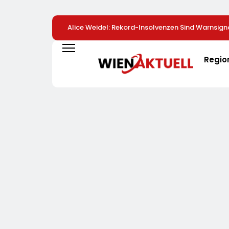
Alice Weidel: Rekord-Insolvenzen Sind Warnsign
Bundesregierung Verschärft Die Wirtschaftskris
Regio