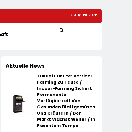
7. August 2026
200.
Warum Firmen Nicht An Benefits Sparen Sollten: VW 
Vorbild
haft
Aktuelle News
Zukunft Heute: Vertical
Farming Zu Hause /
Indoor-Farming Sichert
Permanente
Verfügbarkeit Von
Gesunden Blattgemüsen
Und Kräutern / Der
Markt Wächst Weiter / In
Rasantem Tempo