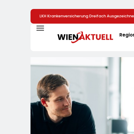
LKH Krankenversicherung Dreifach Ausgezeichne
Regio