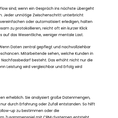
 Flow sind; wenn ein Gespräch ins nächste übergeht
en. Jeder unnötige Zwischenschritt unterbricht
ereinfachen oder automatisiert erledigen, halten
m zu protokollieren, reicht oft ein kurzer Klick
s auf das Wesentliche, weniger mentale Last.
 Wenn Daten zentral gepflegt und nachvollziehbar
riebschancen. Mitarbeitende sehen, welche Kunden in
o Nachfassbedarf besteht. Das erhöht nicht nur die
nn Leistung wird vergleichbar und Erfolg wird
iten erheblich. Sie analysiert große Datenmengen,
 nur durch Erfahrung oder Zufall entstanden. So hilft
 Follow-up zu bestimmen oder die
en. Im Zusammenspiel mit CRM-Systemen entsteht