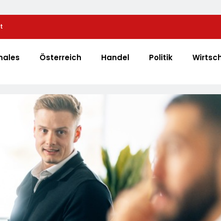
t
Automatisierte Pizzeria: Gustavo Gusto Bringt Inn
„Gustavomat“ An Den Start
nales
Österreich
Handel
Politik
Wirtsc