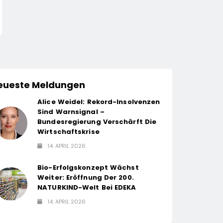
Wachstumskompetenz
14. April 2026
14. April 2026
Aus / Wolfgang Weber
Übernimmt Schlüsselrolle
Für Marktposition,
Partnerschaften Und
Weiterentwicklung Des
eueste Meldungen
Stellenportals Im Jobiqo-
Netzwerk
Alice Weidel: Rekord-Insolvenzen
Sind Warnsignal –
Bundesregierung Verschärft Die
Wirtschaftskrise
14. APRIL 2026
Bio-Erfolgskonzept Wächst
Weiter: Eröffnung Der 200.
NATURKIND-Welt Bei EDEKA
14. APRIL 2026