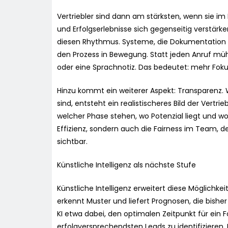
Vertriebler sind dann am stärksten, wenn sie im
und Erfolgserlebnisse sich gegenseitig verstärk
diesen Rhythmus. Systeme, die Dokumentation v
den Prozess in Bewegung. Statt jeden Anruf mühsa
oder eine Sprachnotiz. Das bedeutet: mehr Foku
Hinzu kommt ein weiterer Aspekt: Transparenz.
sind, entsteht ein realistischeres Bild der Vert
welcher Phase stehen, wo Potenzial liegt und w
Effizienz, sondern auch die Fairness im Team, de
sichtbar.
Künstliche Intelligenz als nächste Stufe
Künstliche Intelligenz erweitert diese Möglichke
erkennt Muster und liefert Prognosen, die bisher
KI etwa dabei, den optimalen Zeitpunkt für ein
erfolgversprechendsten Leads zu identifizier