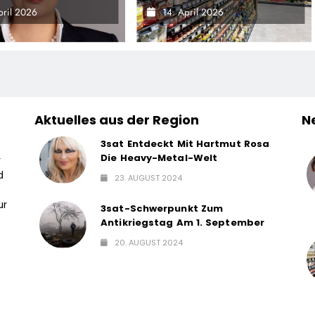
gnal –
Der 200. NATURKIND-Welt
pril 2026
14. April 2026
sregierung
Bei EDEKA
ärft Die
haftskrise
Aktuelles aus der Region
N
3sat Entdeckt Mit Hartmut Rosa
Die Heavy-Metal-Welt
r
d
23. AUGUST 2024
ur
3sat-Schwerpunkt Zum
Antikriegstag Am 1. September
20. AUGUST 2024