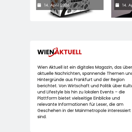
Innovationsprojekt
Warnsi
14. April 2026
14. A
„Gustavomat“ An Den
Bunde
Start
Versch
Wirtsc
Wien Aktuell ist ein digitales Magazin, das übe
aktuelle Nachrichten, spannende Themen un
Hintergründe aus Frankfurt und der Region
berichtet. Von Wirtschaft und Politik über Kult
und Lifestyle bis hin zu lokalen Events – die
Plattform bietet vielseitige Einblicke und
relevante Informationen für Leser, die am
Geschehen in der Mainmetropole interessiert
sind.