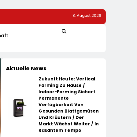
8. August 2026
ovationsprojekt
Alice Weidel: Rekord-Insolvenzen Sind Warnsignal –
Bundesregierung Verschärft Die Wirtschaftskrise
haft
Aktuelle News
Zukunft Heute: Vertical
Farming Zu Hause /
Indoor-Farming Sichert
Permanente
Verfügbarkeit Von
Gesunden Blattgemüsen
Und Kräutern / Der
Markt Wächst Weiter / In
Rasantem Tempo