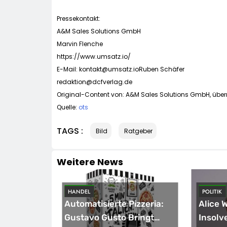
Pressekontakt:
A&M Sales Solutions GmbH
Marvin Flenche
https://www.umsatz.io/
E-Mail:
kontakt@umsatz.ioRuben
Schäfer
redaktion@dcfverlag.de
Original-Content von: A&M Sales Solutions GmbH, überm
Quelle:
ots
TAGS :
Bild
Ratgeber
Weitere News
HANDEL
POLITIK
sicherung
Automatisierte Pizzeria:
Alice 
eichnet
Gustavo Gusto Bringt
Insolv