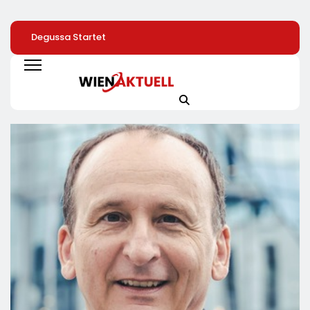
Degussa Startet
Zahl Der
TÜV SÜD: So Find
Smarte,
Leistungsminderungen
Verbraucher Das
Generationsübergreifende
Ist 2025 Gegenüber
Passende
Kampagne Für
Dem Vorjahr
Laserentfernung
Edelmetalle
Gestiegen / BA-
Presseinfo Nr. 13