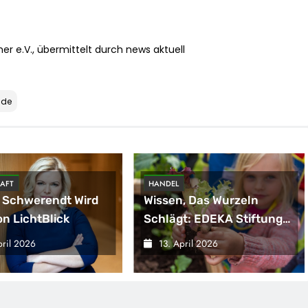
r e.V., übermittelt durch news aktuell
nde
AFT
HANDEL
 Schwerendt Wird
Wissen, Das Wurzeln
n LichtBlick
Schlägt: EDEKA Stiftung
Bringt Wieder
pril 2026
13. April 2026
Gemüsebeete In
Deutschlands Kitas