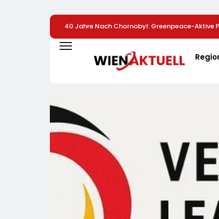
40 Jahre Nach Chornobyl: Greenpeace-Aktive Pr
Unterstützung Bei Wiederaufbau Der Zerstörten 
Greenpeace-Report Dokumentiert Folgen Des R
Regio
Drohnenangriffs