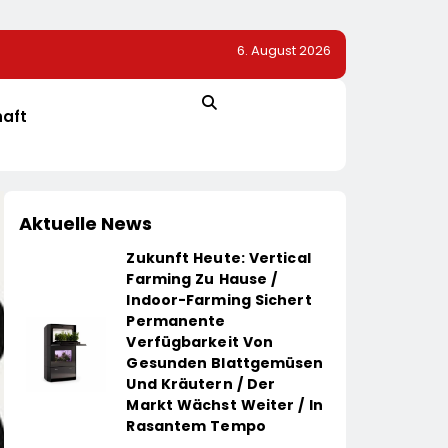
6. August 2026
apoleon Rogue
Mandy Schwerendt Wird CCO Von LichtBlick
haft
Aktuelle News
Zukunft Heute: Vertical
Farming Zu Hause /
Indoor-Farming Sichert
Permanente
Verfügbarkeit Von
Gesunden Blattgemüsen
Und Kräutern / Der
Markt Wächst Weiter / In
Rasantem Tempo