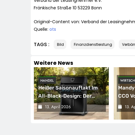
Verband der Leasingnehmer e.V.
Fränkische Straße 10 53229 Bonn
Original-Content von: Verband der Leasingnehme
Quelle:
ots
TAGS :
Bild
Finanzdienstleistung
Verbä
Weitere News
HANDEL
WIRTSCH
hornobyl:
Heißer Saisonauftakt Im
Mandy
ive
All-Black-Design: Der
CCO Vo
Napoleon Rogue PRO-S
13. April 2026
13. A
ei
525 In Der Exklusiven
r
Grillfürst-Edition
zhülle /