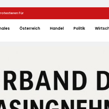
otestieren Für
Heißer Saisonauftakt Im All-Black-Design: Der N
Schutzhülle /
PRO-S 525 In Der Exklusiven Grillfürst-Edition
ussischen
nales
Österreich
Handel
Politik
Wirtsc