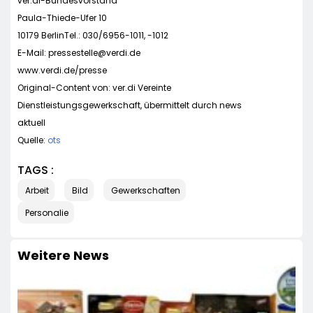
ver.di-Bundesvorstand
Paula-Thiede-Ufer 10
10179 BerlinTel.: 030/6956-1011, -1012
E-Mail:
pressestelle@verdi.de
www.verdi.de/presse
Original-Content von: ver.di Vereinte
Dienstleistungsgewerkschaft, übermittelt durch news
aktuell
Quelle:
ots
TAGS :
Arbeit
Bild
Gewerkschaften
Personalie
Weitere News