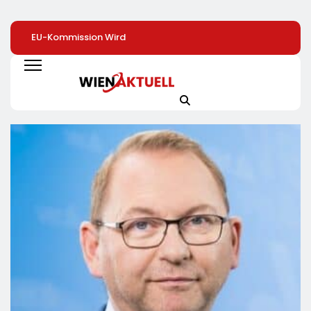
EU-Kommission Wird
Zweite Große
Elite Unter Sich: S
Zur „Zentrale Der
Preissenkung Im April:
Vernetzen Sich
Tierindustrie“ /
NORMA Senkt Ab
Deutschlands To
Tierschutzorganisation
Sofort Die Preise Auf
Unternehmer Für 
Animal Equality
Schokolade Und Käse
Zukunft
Prangert Mit
Um Bis Zu 16 Prozent /
Projektion In Brüssel
Mit LECKERROM,
Die Nähe Der EU-
CREMISEE, EXCELSIOR
Kommission Zur
Süßer Und Herzhafter
Tierindustrie An
Genuss