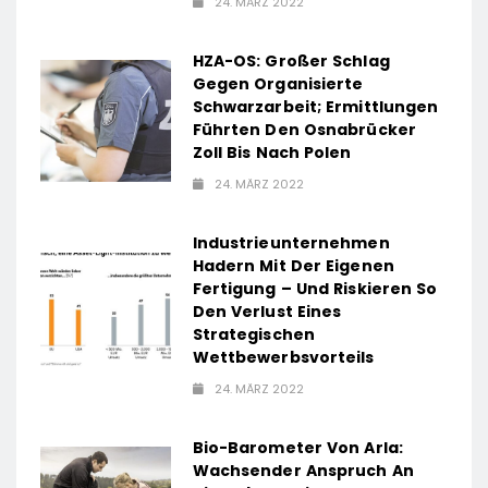
24. MÄRZ 2022
HZA-OS: Großer Schlag
Gegen Organisierte
Schwarzarbeit; Ermittlungen
Führten Den Osnabrücker
Zoll Bis Nach Polen
24. MÄRZ 2022
Industrieunternehmen
Hadern Mit Der Eigenen
Fertigung – Und Riskieren So
Den Verlust Eines
Strategischen
Wettbewerbsvorteils
24. MÄRZ 2022
Bio-Barometer Von Arla:
Wachsender Anspruch An