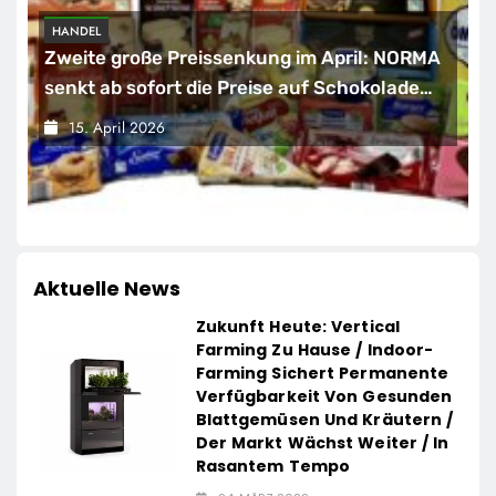
HANDEL
Zweite große Preissenkung im April: NORMA
senkt ab sofort die Preise auf Schokolade
und Käse um bis zu 16 Prozent / Mit
15. April 2026
LECKERROM, CREMISEE, EXCELSIOR süßer
und herzhafter Genuss
Aktuelle News
Zukunft Heute: Vertical
Farming Zu Hause / Indoor-
Farming Sichert Permanente
Verfügbarkeit Von Gesunden
Blattgemüsen Und Kräutern /
Der Markt Wächst Weiter / In
Rasantem Tempo