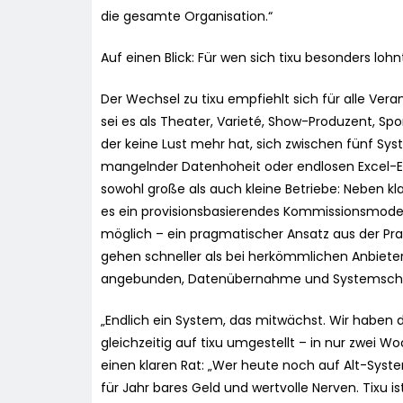
die gesamte Organisation.“
Auf einen Blick: Für wen sich tixu besonders lo
Der Wechsel zu tixu empfiehlt sich für alle Vera
sei es als Theater, Varieté, Show-Produzent, Spor
der keine Lust mehr hat, sich zwischen fünf 
mangelnder Datenhoheit oder endlosen Excel-Ex
sowohl große als auch kleine Betriebe: Neben kla
es ein provisionsbasierendes Kommissionsmodell
möglich – ein pragmatischer Ansatz aus der Prax
gehen schneller als bei herkömmlichen Anbiete
angebunden, Datenübernahme und Systemschul
„Endlich ein System, das mitwächst. Wir haben
gleichzeitig auf tixu umgestellt – in nur zwei W
einen klaren Rat: „Wer heute noch auf Alt-Syst
für Jahr bares Geld und wertvolle Nerven. Tixu 