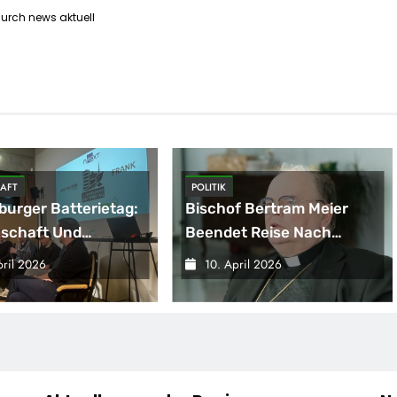
durch news aktuell
AFT
POLITIK
burger Batterietag:
Bischof Bertram Meier
schaft Und
Beendet Reise Nach
haft Sind Sich Einig
Sarajevo
pril 2026
10. April 2026
Energiewende
t Speicher, Nicht
and