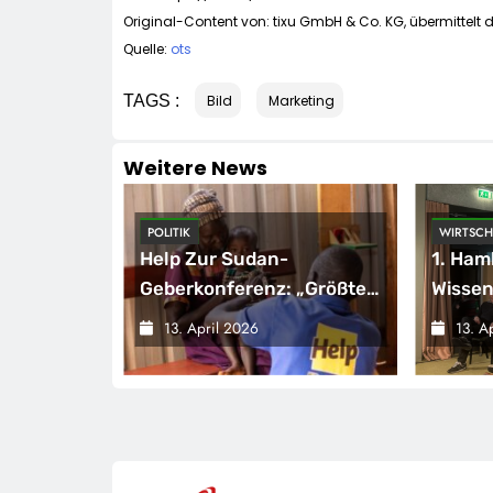
Original-Content von: tixu GmbH & Co. KG, übermittelt 
Quelle:
ots
TAGS :
Bild
Marketing
Weitere News
POLITIK
WIRTSCH
den
Help Zur Sudan-
1. Ham
Geberkonferenz: „Größte
Wissen
Humanitäre Krise Der Welt
Wirtsc
13. April 2026
13. A
gsmessgerät
Weitet Sich Aus“
/ Die 
Brauch
Stillst