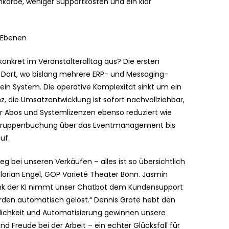
körbe, weniger Supportkosten und ein klar
n Ebenen
konkret im Veranstalteralltag aus? Die ersten
 Dort, wo bislang mehrere ERP- und Messaging-
 ein System. Die operative Komplexität sinkt um ein
z, die Umsatzentwicklung ist sofort nachvollziehbar,
 Abos und Systemlizenzen ebenso reduziert wie
 Gruppenbuchung über das Eventmanagement bis
uf.
ieg bei unseren Verkäufen – alles ist so übersichtlich
Florian Engel, GOP Varieté Theater Bonn. Jasmin
„Dank der KI nimmt unser Chatbot dem Kundensupport
rden automatisch gelöst.“ Dennis Grote hebt den
tlichkeit und Automatisierung gewinnen unsere
d Freude bei der Arbeit – ein echter Glücksfall für