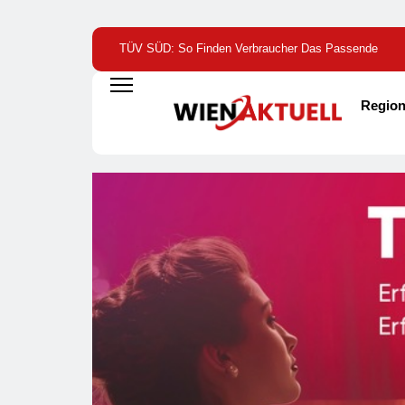
TÜV SÜD: So Finden Verbraucher Das Passende
Laserentfernungsmessgerät
Region