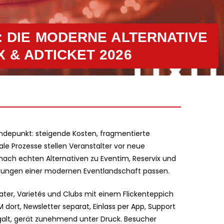
H: DIE MODERNE ALTERNATIVE
X & ADTICKET 2026
ndepunkt: steigende Kosten, fragmentierte
e Prozesse stellen Veranstalter vor neue
nach echten Alternativen zu Eventim, Reservix und
erungen einer modernen Eventlandschaft passen.
ater, Varietés und Clubs mit einem Flickenteppich
M dort, Newsletter separat, Einlass per App, Support
 galt, gerät zunehmend unter Druck. Besucher