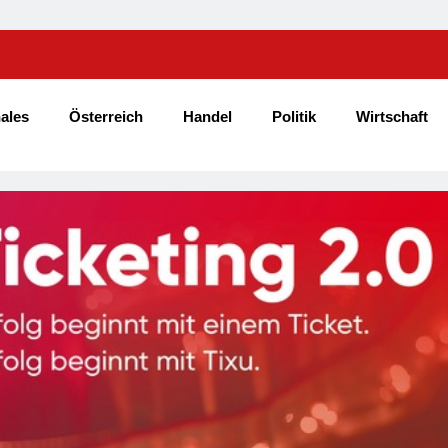
Help Zur Sudan-Geberkonferenz: „Größte Humanitäre Kri
Weitet Sich Aus“
ales
Österreich
Handel
Politik
Wirtschaft