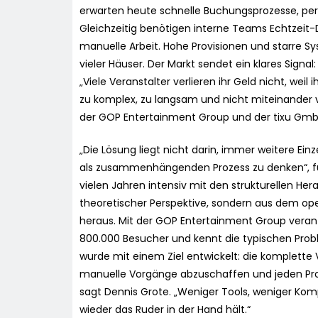
erwarten heute schnelle Buchungsprozesse, per
Gleichzeitig benötigen interne Teams Echtzeit-
manuelle Arbeit. Hohe Provisionen und starre Sy
vieler Häuser. Der Markt sendet ein klares Signal:
„Viele Veranstalter verlieren ihr Geld nicht, wei
zu komplex, zu langsam und nicht miteinander v
der GOP Entertainment Group und der tixu Gmb
„Die Lösung liegt nicht darin, immer weitere Ein
als zusammenhängenden Prozess zu denken“, fügt
vielen Jahren intensiv mit den strukturellen He
theoretischer Perspektive, sondern aus dem ope
heraus. Mit der GOP Entertainment Group verantw
800.000 Besucher und kennt die typischen Probl
wurde mit einem Ziel entwickelt: die komplette 
manuelle Vorgänge abzuschaffen und jeden Proz
sagt Dennis Grote. „Weniger Tools, weniger Komp
wieder das Ruder in der Hand hält.“