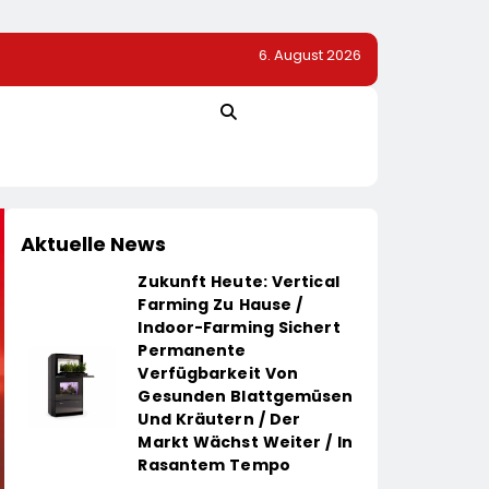
6. August 2026
se Der Welt
1. Hamburger Batterietag: Wissenschaft Und Wirtschaft Sind
Die Energiewende Braucht Speicher, Nicht Stillstand
Aktuelle News
Zukunft Heute: Vertical
Farming Zu Hause /
Indoor-Farming Sichert
Permanente
Verfügbarkeit Von
Gesunden Blattgemüsen
Und Kräutern / Der
Markt Wächst Weiter / In
Rasantem Tempo