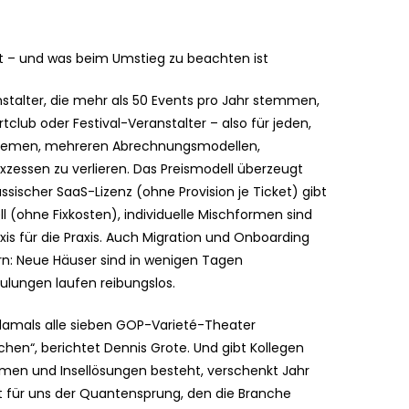
hnt – und was beim Umstieg zu beachten ist
nstalter, die mehr als 50 Events pro Jahr stemmen,
tclub oder Festival-Veranstalter – also für jeden,
Systemen, mehreren Abrechnungsmodellen,
zessen zu verlieren. Das Preismodell überzeugt
ssischer SaaS-Lizenz (ohne Provision je Ticket) gibt
 (ohne Fixkosten), individuelle Mischformen sind
is für die Praxis. Auch Migration und Onboarding
rn: Neue Häuser sind in wenigen Tagen
ungen laufen reibungslos.
 damals alle sieben GOP-Varieté-Theater
ochen“, berichtet Dennis Grote. Und gibt Kollegen
emen und Insellösungen besteht, verschenkt Jahr
ist für uns der Quantensprung, den die Branche