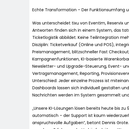
Echte Transformation – Der Funktionsumfang und
Was unterscheidet tixu von Eventim, Reservix u
Antworten finden sich in einem System, das tats
Ticketlogistik abbildet. Keine Teilintegration m
Disziplin: Ticketverkauf (Online und POS), inte
Preismanagement, blitzschneller Fast Checkout,
Kampagnenfunktionen, KI-basierte Warenkorba
Newsletter- und Upgrade-Steuerung, Event- und
Vertragsmanagement, Reporting, Provisionsverw
Unterschied: Jeder einzelne Prozess ist miteinan
Dashboards lassen sich individuell gestalten und
Nachrichten werden im System gesammelt und KI-
„Unsere KI-Lösungen lösen bereits heute bis zu
automatisch – der Support ist kaum wiederzuer
anspruchsvolle Aufgaben“, betont Dennis Grote. 