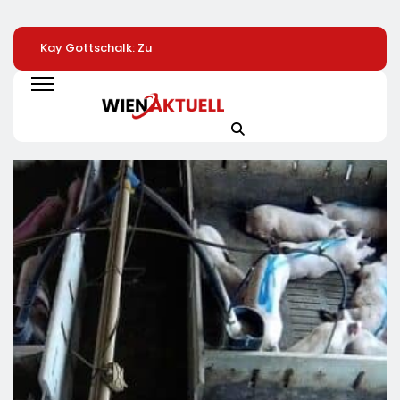
Kay Gottschalk: Zu
LKH
Automatisierte
Spät, Zu Wenig:
Krankenversicherung
Pizzeria: Gustavo
Bundesregierung
Dreifach
Gusto Bringt
Bleibt Echte
Ausgezeichnet
Innovationsproje
Entlastung Schuldig
„Gustavomat“ An
Start