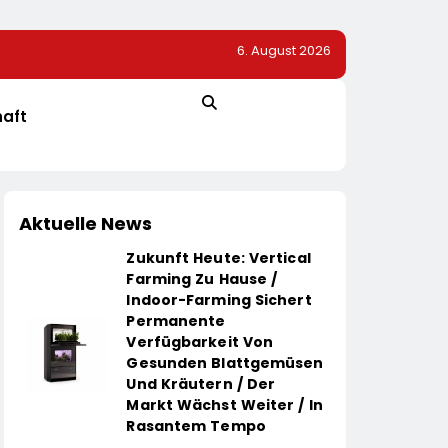
6. August 2026
re Krise Der
1. Hamburger Batterietag: Wissenschaft Und Wirtscha
Einig / Die Energiewende Braucht Speicher, Nicht Stil
haft
Aktuelle News
Zukunft Heute: Vertical
Farming Zu Hause /
Indoor-Farming Sichert
Permanente
Verfügbarkeit Von
Gesunden Blattgemüsen
Und Kräutern / Der
Markt Wächst Weiter / In
Rasantem Tempo