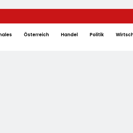
Help Zur Sudan-Geberkonferenz: „Größte Humanitä
Welt Weitet Sich Aus“
nales
Österreich
Handel
Politik
Wirtsc