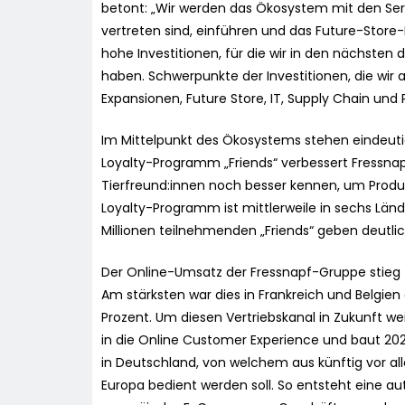
betont: „Wir werden das Ökosystem mit den Servi
vertreten sind, einführen und das Future-Store-
hohe Investitionen, für die wir in den nächsten 
haben. Schwerpunkte der Investitionen, die wir a
Expansionen, Future Store, IT, Supply Chain und 
Im Mittelpunkt des Ökosystems stehen eindeutig
Loyalty-Programm „Friends“ verbessert Fressnap
Tierfreund:innen noch besser kennen, um Produk
Loyalty-Programm ist mittlerweile in sechs Lände
Millionen teilnehmenden „Friends“ geben deutli
Der Online-Umsatz der Fressnapf-Gruppe stieg 
Am stärksten war dies in Frankreich und Belgie
Prozent. Um diesen Vertriebskanal in Zukunft wei
in die Online Customer Experience und baut 20
in Deutschland, von welchem aus künftig vor a
Europa bedient werden soll. So entsteht eine a