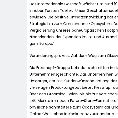
Das internationale Geschäft wächst um rund 19 
Inhaber Torsten Toeller: „Unser Geschäftsmodel
erwiesen. Die positive Umsatzentwicklung basi
Strategie hin zum Omnichannel-Ökosystem. De
Vergrößerung unseres paneuropäischen Footprin
Niederlanden, der Expansion im In- und Auslan
ganz Europa.“
Veränderungsprozess: Auf dem Weg zum Ökos
Die Fressnapf-Gruppe befindet sich mitten in d
Unternehmensgeschichte. Das Unternehmen wan
Umsorger, der alle Kundenwünsche entlang des 
vielseitigen Produktangebot bietet Fressnapf 
über den Grooming-Salon, bis hin zur Versiche
240 Märkte im neuen Future-Store-Format eröffn
physische Schnittstelle zum Ökosystem dar und 
Online-Welt, ohne in Konkurrenz zueinander z