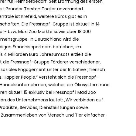
er für Heimtierbedarf. Seit Eröffnung des ersten
ist Gründer Torsten Toeller unverändert
ale ist Krefeld, weitere Büros gibt es in
schaften. Die Fressnapf-Gruppe ist aktuell in 14
pf- bzw. Maxi Zoo Märkte sowie über 18.000
hmensgruppe. In Deutschland wird die
digen Franchisepartnern betrieben, im
s 4 Milliarden Euro Jahresumsatz erzielt die
t die Fressnapf-Gruppe Förderer verschiedener,
soziales Engagement unter der Initiative „Tierisch
ts. Happier People.“ versteht sich die Fressnapf-
s Handelsunternehmen, welches ein Ökosystem rund
n aktuell 15 exklusiv bei Fressnapf l Maxi Zoo
ssion des Unternehmens lautet: „Wir verbinden auf
Produkte, Services, Dienstleistungen sowie
as Zusammenleben von Mensch und Tier einfacher,