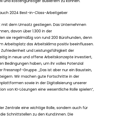
und kostengünstiger ausliefern zu können.
auch 2024 Best-in-Class-Arbeitgeber
 ist mit dem Umsatz gestiegen. Das Unternehmen
nnen, davon über 1.300 in der
rden sie regelmäßig von rund 200 Bürohunden, denn
 Arbeitsplatz das Arbeitsklima positiv beeinflussen.
 Zufriedenheit und Leistungsfähigkeit der
eitig in neue und offene Arbeitskonzepte investiert,
en Bedingungen haben, um ihr volles Potenzial
 Fressnapf-Gruppe. „Das ist aber nur ein Baustein,
teigern. Wir machen gute Fortschritte in der
lattformen sowie in der Digitalisierung unserer
tion von KI-Lösungen eine wesentliche Rolle spielen“,
 der Zentrale eine wichtige Rolle, sondern auch für
 die Schnittstellen zu den Kund:innen. Die