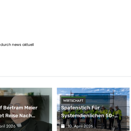
 durch news aktuell
AFT
HANDEL
stich Für
Unübertroffene Kontrolle:
dienlichen 50-
Unterputz-Thermostat
att-
GROHE Grohtherm Aqua
pril 2026
9. April 2026