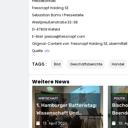
Pressekontakt:
Fressnapf Holding SE
Sebastian Boms l Pressestelle
Westpreußenstraße 32-38
D-47809 Krefeld
E-Mail:
presse@fressnapf.com
Original-Content von: Fressnapf Holding SE, übermittelt
Quelle:
ots
TAGS :
Bild
Geschäftsberichte
Handel
Weitere News
POLITIK
WIRTSCH
terietag:
Bischof Bertram Meier
Spaten
nd
Beendet Reise Nach
System
ich Einig
Sarajevo
Megaw
10. April 2026
10. A