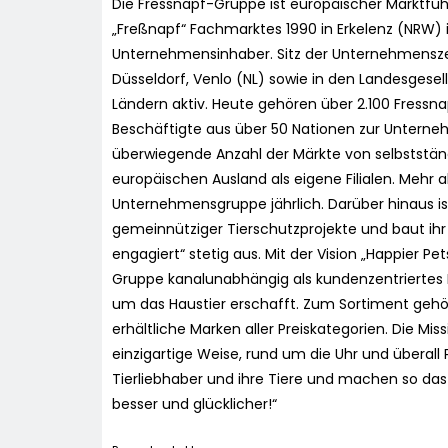
Die Fressnapf-Gruppe ist europäischer Marktführ
„Freßnapf“ Fachmarktes 1990 in Erkelenz (NRW) 
Unternehmensinhaber. Sitz der Unternehmenszentr
Düsseldorf, Venlo (NL) sowie in den Landesgesell
Ländern aktiv. Heute gehören über 2.100 Fressna
Beschäftigte aus über 50 Nationen zur Unterne
überwiegende Anzahl der Märkte von selbststän
europäischen Ausland als eigene Filialen. Mehr al
Unternehmensgruppe jährlich. Darüber hinaus is
gemeinnütziger Tierschutzprojekte und baut ihr 
engagiert“ stetig aus. Mit der Vision „Happier Pe
Gruppe kanalunabhängig als kundenzentrierte
um das Haustier erschafft. Zum Sortiment gehöre
erhältliche Marken aller Preiskategorien. Die Mi
einzigartige Weise, rund um die Uhr und überall 
Tierliebhaber und ihre Tiere und machen so d
besser und glücklicher!“