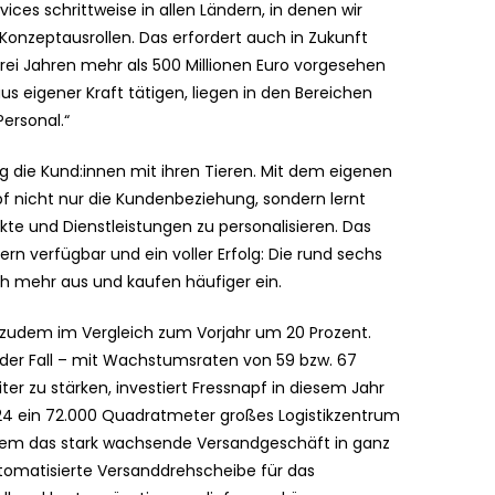
ces schrittweise in allen Ländern, in denen wir
Konzeptausrollen. Das erfordert auch in Zukunft
drei Jahren mehr als 500 Millionen Euro vorgesehen
us eigener Kraft tätigen, liegen in den Bereichen
Personal.“
 die Kund:innen mit ihren Tieren. Mit dem eigenen
f nicht nur die Kundenbeziehung, sondern lernt
te und Dienstleistungen zu personalisieren. Das
rn verfügbar und ein voller Erfolg: Die rund sechs
ch mehr aus und kaufen häufiger ein.
zudem im Vergleich zum Vorjahr um 20 Prozent.
n der Fall – mit Wachstumsraten von 59 bzw. 67
ter zu stärken, investiert Fressnapf in diesem Jahr
24 ein 72.000 Quadratmeter großes Logistikzentrum
llem das stark wachsende Versandgeschäft in ganz
utomatisierte Versanddrehscheibe für das