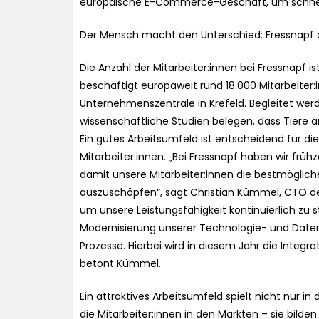
europäische E-Commerce-Geschäft, um schnell 
Der Mensch macht den Unterschied: Fressnapf 
Die Anzahl der Mitarbeiter:innen bei Fressnapf
beschäftigt europaweit rund 18.000 Mitarbeiter:i
Unternehmenszentrale in Krefeld. Begleitet we
wissenschaftliche Studien belegen, dass Tiere am
Ein gutes Arbeitsumfeld ist entscheidend für die
Mitarbeiter:innen. „Bei Fressnapf haben wir frühz
damit unsere Mitarbeiter:innen die bestmöglich
auszuschöpfen“, sagt Christian Kümmel, CTO der
um unsere Leistungsfähigkeit kontinuierlich zu s
Modernisierung unserer Technologie- und Datenp
Prozesse. Hierbei wird in diesem Jahr die Integra
betont Kümmel.
Ein attraktives Arbeitsumfeld spielt nicht nur in
die Mitarbeiter:innen in den Märkten – sie bilden