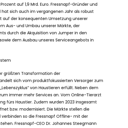
Prozent auf 1,9 Mrd. Euro. Fressnapf-Gründer und
l hat sich auch im vergangenen Jahr als robust
ert auf der konsequenten Umsetzung unserer
m Aus- und Umbau unserer Märkte, der
ts durch die Akquisition von Jumper in den
d sowie dem Ausbau unseres Serviceangebots in
ystem
er größten Transformation der
delt sich vom produktfokussierten Versorger zum
„Lebenszyklus“ von Haustieren erfüllt. Neben dem
darum immer mehr Services an. Vom Online-Tierarzt
rung fürs Haustier. Zudem wurden 2023 insgesamt
et bzw. modernisiert. Die Märkte stellen die
verbinden so die Fressnapf Offline- mit der
u stehen. Fressnapf-CEO Dr. Johannes Steegmann