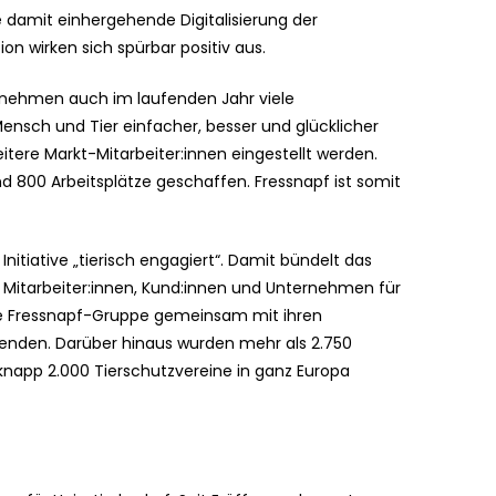
 damit einhergehende Digitalisierung der
 wirken sich spürbar positiv aus.
rnehmen auch im laufenden Jahr viele
nsch und Tier einfacher, besser und glücklicher
tere Markt-Mitarbeiter:innen eingestellt werden.
d 800 Arbeitsplätze geschaffen. Fressnapf ist somit
itiative „tierisch engagiert“. Damit bündelt das
itarbeiter:innen, Kund:innen und Unternehmen für
ie Fressnapf-Gruppe gemeinsam mit ihren
spenden. Darüber hinaus wurden mehr als 2.750
 knapp 2.000 Tierschutzvereine in ganz Europa