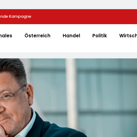
fende Kampagne
Zahl Der Leistungsminderungen Ist 2025 Gegenübe
Gestiegen / BA-Presseinfo Nr. 13
nales
Österreich
Handel
Politik
Wirtsc