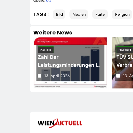
Quelle:
ots
TAGS :
Bild
Medien
Partei
Religion
Weitere News
POLITIK
HANDEL
 Smarte,
Zahl Der
TÜV SÜ
greifende
Leistungsminderungen Ist
Verbra
2025 Gegenüber Dem
Passe
13. April 2026
13. A
Vorjahr Gestiegen / BA-
Laser
Presseinfo Nr. 13