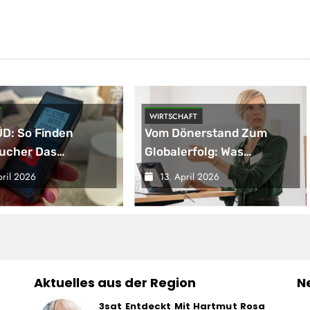
WIRTSCHAFT
D: So Finden
Vom Dönerstand Zum
ucher Das
Globalerfolg: Was
nde
Franchisenehmer Von
pril 2026
13. April 2026
entfernungsmessgerät
Mangal Lernen Können
Aktuelles aus der Region
N
3sat Entdeckt Mit Hartmut Rosa