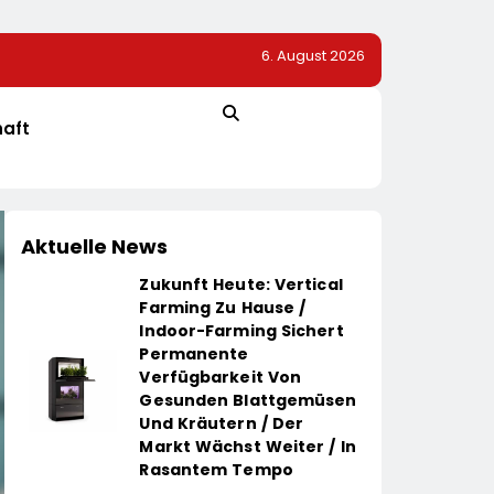
6. August 2026
r Dem Vorjahr
TÜV SÜD: So Finden Verbraucher Das Passende
Laserentfernungsmessgerät
haft
Aktuelle News
Zukunft Heute: Vertical
Farming Zu Hause /
Indoor-Farming Sichert
Permanente
Verfügbarkeit Von
Gesunden Blattgemüsen
Und Kräutern / Der
Markt Wächst Weiter / In
Rasantem Tempo