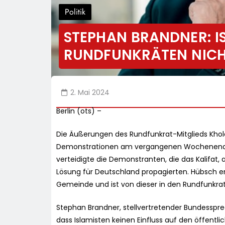
Politik
STEPHAN BRANDNER: I
RUNDFUNKRÄTEN NICH
2. Mai 2024
Berlin (ots) –
Die Äußerungen des Rundfunkrat-Mitglieds Kho
Demonstrationen am vergangenen Wochenende 
verteidigte die Demonstranten, die das Kalifat, 
Lösung für Deutschland propagierten. Hübsch e
Gemeinde und ist von dieser in den Rundfunkra
Stephan Brandner, stellvertretender Bundessprech
dass Islamisten keinen Einfluss auf den öffentl