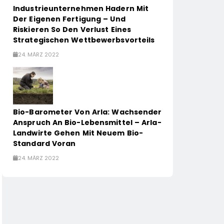
Industrieunternehmen Hadern Mit
Der Eigenen Fertigung – Und
Riskieren So Den Verlust Eines
Strategischen Wettbewerbsvorteils
24. MÄRZ 2022
Bio-Barometer Von Arla: Wachsender
Anspruch An Bio-Lebensmittel – Arla-
Landwirte Gehen Mit Neuem Bio-
Standard Voran
24. MÄRZ 2022