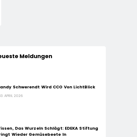
Kampagne Für Edelmetalle
2025 Gegenüber D
13. April 2026
13. April 2026
Vorjahr Gestiegen /
Presseinfo Nr. 13
eueste Meldungen
andy Schwerendt Wird CCO Von LichtBlick
13. APRIL 2026
issen, Das Wurzeln Schlägt: EDEKA Stiftung
ringt Wieder Gemüsebeete In