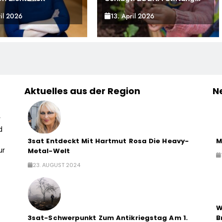
Bringt Wieder Gemüsebeete
ril 2026
13. April 2026
In Deutschlands Kitas
Aktuelles aus der Region
N
r
d
3sat Entdeckt Mit Hartmut Rosa Die Heavy-
M
ur
Metal-Welt
23. AUGUST 2024
W
3sat-Schwerpunkt Zum Antikriegstag Am 1.
B