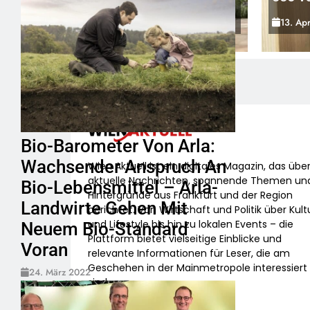
Rogue PRO-S 525 In Der
13. April 2026
13. Ap
Exklusiven Grillfürst-Edition
ülle /
rt
gen Des
enangriffs
Bio-Barometer Von Arla:
Wachsender Anspruch An
Wien Aktuell ist ein digitales Magazin, das übe
aktuelle Nachrichten, spannende Themen un
Bio-Lebensmittel – Arla-
Hintergründe aus Frankfurt und der Region
Landwirte Gehen Mit
berichtet. Von Wirtschaft und Politik über Kult
und Lifestyle bis hin zu lokalen Events – die
Neuem Bio-Standard
Plattform bietet vielseitige Einblicke und
Voran
relevante Informationen für Leser, die am
Geschehen in der Mainmetropole interessiert
24. März 2022
sind.