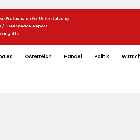
e Protestieren Für Unterstützung
Heißer Saisonauftakt Im All-Blac
le / Greenpeace-Report
Der Exklusiven Grillfürst-Edition
nangriffs
nales
Österreich
Handel
Politik
Wirtsc