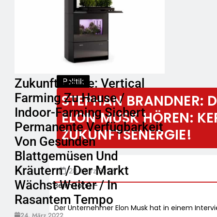
Zukunft Heute: Vertical
Politik
Farming Zu Hause /
STEPHAN BRANDNER: D
Indoor-Farming Sichert
ELON MUSK HÖREN: KE
Permanente Verfügbarkeit
ZUKUNFTSENERGIE!
Von Gesunden
Blattgemüsen Und
Kräutern / Der Markt
28. März 2022
Wächst Weiter / In
Berlin (ots) –
Rasantem Tempo
Der Unternehmer Elon Musk hat in einem Interview
24. März 2022