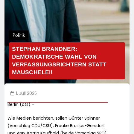
Politik
STEPHAN BRANDNER:
DEMOKRATISCHE WAHL VON
VERFASSUNGSRICHTERN STATT
MAUSCHELEI!
1. Juli 2025
Berlin (ots) –
Wie Medien berichten, sollen Günter Spinner
(Vorschlag CDU/CSU), Frauke Brosius-Gersdorf
und Ann-Katrin Kaufhold (beide Vorschlag SPD)