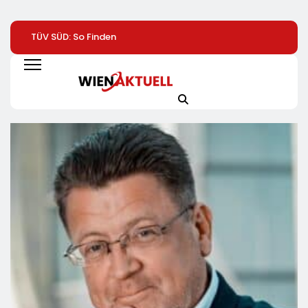
TÜV SÜD: So Finden
Help Zur Sudan-
1. Hamburger
Verbraucher Das
Geberkonferenz:
Batterietag:
Passende
„Größte Humanitäre
Wissenschaft Un
Laserentfernungsmessgerät
Krise Der Welt Weitet
Wirtschaft Sind S
Sich Aus“
Einig / Die
Energiewende
Braucht Speicher,
Nicht Stillstand