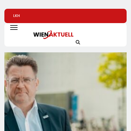
LKH
Automatisierte
Alice Weidel: Rek
Krankenversicherung
Pizzeria: Gustavo
Insolvenzen Sind
Dreifach
Gusto Bringt
Warnsignal –
Ausgezeichnet
Innovationsprojekt
Bundesregierung
„Gustavomat“ An Den
Verschärft Die
Start
Wirtschaftskrise