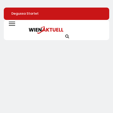
Degussa Startet
Zahl Der
TÜV SÜD: So Find
Smarte,
Leistungsminderungen
Verbraucher Das
Generationsübergreifende
Ist 2025 Gegenüber
Passende
Kampagne Für
Dem Vorjahr
Laserentfernung
Edelmetalle
Gestiegen / BA-
Presseinfo Nr. 13