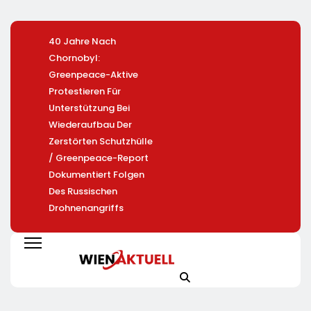
40 Jahre Nach
Heißer Saisonauftakt
Mandy Sc
Chornobyl:
Im All-Black-Design:
Wird CCO
Greenpeace-Aktive
Der Napoleon Rogue
LichtBlick
Protestieren Für
PRO-S 525 In Der
Unterstützung Bei
Exklusiven Grillfürst-
Wiederaufbau Der
Edition
Zerstörten Schutzhülle
/ Greenpeace-Report
Dokumentiert Folgen
Des Russischen
Drohnenangriffs