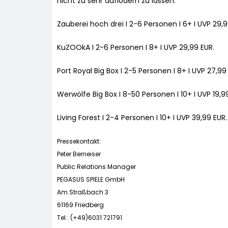
nicht zu sehr auflodern zu lassen.
Zauberei hoch drei I 2-6 Personen I 6+ I UVP 29,9
KuZOOkA I 2-6 Personen I 8+ I UVP 29,99 EUR.
Port Royal Big Box I 2-5 Personen I 8+ I UVP 27,99
Werwölfe Big Box I 8-50 Personen I 10+ I UVP 19,9
Living Forest I 2-4 Personen I 10+ I UVP 39,99 EUR.
Pressekontakt:
Peter Berneiser
Public Relations Manager
PEGASUS SPIELE GmbH
Am Straßbach 3
61169 Friedberg
Tel.: (+49)6031 721791