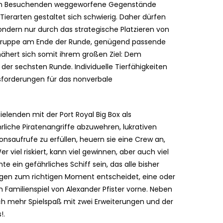
den Besuchenden weggeworfene Gegenstände
erarten gestaltet sich schwierig. Daher dürfen
ondern nur durch das strategische Platzieren von
e Gruppe am Ende der Runde, genügend passende
nähert sich somit ihrem großen Ziel: Dem
er sechsten Runde. Individuelle Tierfähigkeiten
usforderungen für das nonverbale
ielenden mit der Port Royal Big Box als
hrliche Piratenangriffe abzuwehren, lukrativen
nsaufrufe zu erfüllen, heuern sie eine Crew an,
viel riskiert, kann viel gewinnen, aber auch viel
e ein gefährliches Schiff sein, das alle bisher
egen zum richtigen Moment entscheidet, eine oder
Familienspiel von Alexander Pfister vorne. Neben
och mehr Spielspaß mit zwei Erweiterungen und der
!.