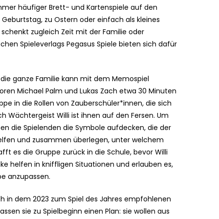
mer häufiger Brett- und Kartenspiele auf den
eburtstag, zu Ostern oder einfach als kleines
, schenkt zugleich Zeit mit der Familie oder
schen Spieleverlags Pegasus Spiele bieten sich dafür
h die ganze Familie kann mit dem Memospiel
utoren Michael Palm und Lukas Zach etwa 30 Minuten
pe in die Rollen von Zauberschüler*innen, die sich
h Wächtergeist Willi ist ihnen auf den Fersen. Um
en die Spielenden die Symbole aufdecken, die der
thelfen und zusammen überlegen, unter welchem
fft es die Gruppe zurück in die Schule, bevor Willi
e helfen in kniffligen Situationen und erlauben es,
ppe anzupassen.
 in dem 2023 zum Spiel des Jahres empfohlenen
ssen sie zu Spielbeginn einen Plan: sie wollen aus