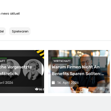
h news aktuell
del
Spielwaren
AFT
WIRTSCHAFT
che Vorgesetzte
Warum Firmen Nicht An
efährlich
Benefits Sparen Sollten:
VW Als Gutes Vorbild
pril 2026
14. April 2026