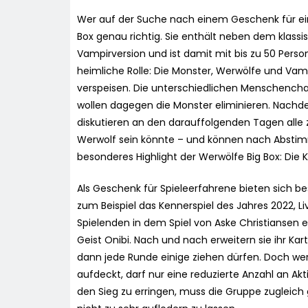
Wer auf der Suche nach einem Geschenk für eine
Box genau richtig. Sie enthält neben dem klas
Vampirversion und ist damit mit bis zu 50 Person
heimliche Rolle: Die Monster, Werwölfe und Va
verspeisen. Die unterschiedlichen Menschenchar
wollen dagegen die Monster eliminieren. Nachd
diskutieren an den darauffolgenden Tagen alle
Werwolf sein könnte – und können nach Abstimm
besonderes Highlight der Werwölfe Big Box: Die
Als Geschenk für Spieleerfahrene bieten sich be
zum Beispiel das Kennerspiel des Jahres 2022, Li
Spielenden in dem Spiel von Aske Christiansen
Geist Onibi. Nach und nach erweitern sie ihr Ka
dann jede Runde einige ziehen dürfen. Doch wer 
aufdeckt, darf nur eine reduzierte Anzahl an Ak
den Sieg zu erringen, muss die Gruppe zugleic