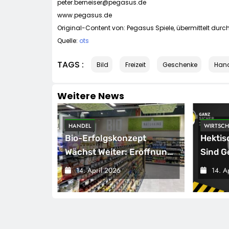
peter.berneiser@pegasus.de
www.pegasus.de
Original-Content von: Pegasus Spiele, übermittelt durc
Quelle:
ots
TAGS :
Bild
Freizeit
Geschenke
Han
Weitere News
HANDEL
WIRTSCH
kord-
Bio-Erfolgskonzept
Hektis
d
Wächst Weiter: Eröffnung
Sind G
Der 200. NATURKIND-Welt
14. April 2026
14. A
g
Bei EDEKA