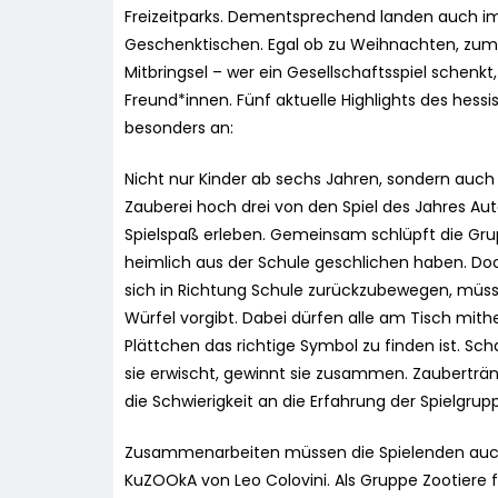
Freizeitparks. Dementsprechend landen auch im
Geschenktischen. Egal ob zu Weihnachten, zum G
Mitbringsel – wer ein Gesellschaftsspiel schenkt
Freund*innen. Fünf aktuelle Highlights des hessi
besonders an:
Nicht nur Kinder ab sechs Jahren, sondern auc
Zauberei hoch drei von den Spiel des Jahres A
Spielspaß erleben. Gemeinsam schlüpft die Grup
heimlich aus der Schule geschlichen haben. Doc
sich in Richtung Schule zurückzubewegen, müss
Würfel vorgibt. Dabei dürfen alle am Tisch mi
Plättchen das richtige Symbol zu finden ist. Scha
sie erwischt, gewinnt sie zusammen. Zaubertränk
die Schwierigkeit an die Erfahrung der Spielgru
Zusammenarbeiten müssen die Spielenden auch
KuZOOkA von Leo Colovini. Als Gruppe Zootiere fa