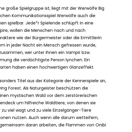
 große Spielgruppe ist, liegt mit der Werwölfe Big
sischen Kommunikationsspiel Werwölfe auch die
en spielbar. Jede*r Spielende schlüpft in eine
mpire, wollen die Menschen nach und nach
aktere wie der Bürgermeister oder die Ermittlerin
em in jeder Nacht ein Mensch gefressen wurde,
 zusammen, wer unter ihnen ein Vampir bzw.
ung die verdächtigste Person lynchen. Ein
 Karten haben einen hochwertigen Glanzeffekt.
sonders Titel aus der Kategorie der Kennerspiele an,
ving Forest. Als Naturgeister beschützen die
 einen mystischen Wald vor dem zerstörerischen
rtendeck um hilfreiche Waldtiere, von denen sie
zu viel wagt und zu viele Einzelgänger-Tiere
tionen nutzen. Auch wenn alle darum wetteifern,
h gemeinsam daran arbeiten, die Flammen von Onibi