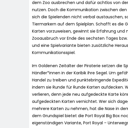
dem Zoo ausbrechen und dafür achtlos von 
nutzen. Doch die Kommunikation zwischen den Ti
sich die Spielenden nicht verbal austauschen, s
Tiermarkern auf dem Spielplan. Schafft es di
Karten vorzuweisen, gewinnt sie Erfahrung und 
Zooausbruch vor Ende des sechsten Tages bzw. d
und eine Spielvariante bieten zusätzliche Hera
Kommunikationsspiel.
Im Goldenen Zeitalter der Piraterie setzen die Sp
Händler*innen in der Karibik ihre Segel. Um gefä
Handel zu treiben und punktebringende Expeditio
indem sie Runde für Runde Karten aufdecken. Wer 
verlieren, denn jede neu aufgedeckte Karte könnt
aufgedeckten Karten vernichtet. Wer sich dag
mehrere Karten zu nehmen, hat die Nase in dem 
dem Grundspiel bietet die Port Royal Big Box n
eigenständigen Variante, Port Royal – Unterwegs