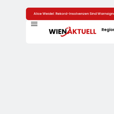
Alice Weidel: Rekord-Insolvenzen Sind Warnsign
Bundesregierung Verschärft Die Wirtschaftskris
Regio