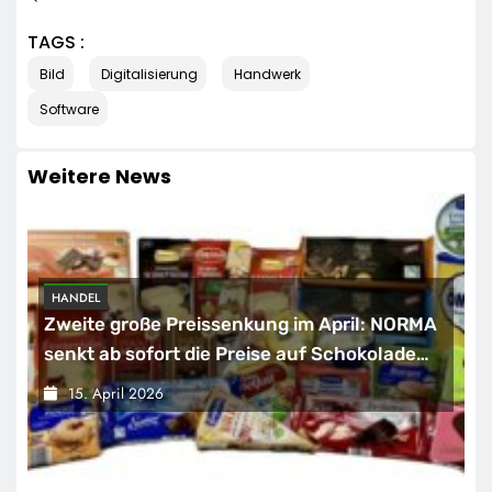
TAGS :
Bild
Digitalisierung
Handwerk
Software
Weitere News
HANDEL
Zweite große Preissenkung im April: NORMA
senkt ab sofort die Preise auf Schokolade
und Käse um bis zu 16 Prozent / Mit
15. April 2026
LECKERROM, CREMISEE, EXCELSIOR süßer
und herzhafter Genuss