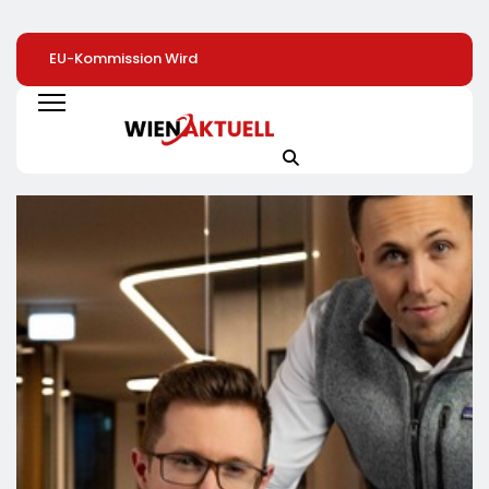
EU-Kommission Wird
Zweite Große
Elite Unter Sich: S
Zur „Zentrale Der
Preissenkung Im April:
Vernetzen Sich
Tierindustrie“ /
NORMA Senkt Ab
Deutschlands To
Tierschutzorganisation
Sofort Die Preise Auf
Unternehmer Für 
Animal Equality
Schokolade Und Käse
Zukunft
Prangert Mit
Um Bis Zu 16 Prozent /
Projektion In Brüssel
Mit LECKERROM,
Die Nähe Der EU-
CREMISEE, EXCELSIOR
Kommission Zur
Süßer Und Herzhafter
Tierindustrie An
Genuss