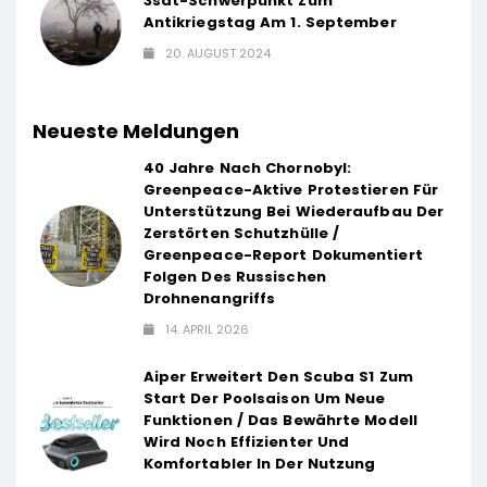
3sat-Schwerpunkt Zum
Antikriegstag Am 1. September
20. AUGUST 2024
Neueste Meldungen
40 Jahre Nach Chornobyl:
Greenpeace-Aktive Protestieren Für
Unterstützung Bei Wiederaufbau Der
Zerstörten Schutzhülle /
Greenpeace-Report Dokumentiert
Folgen Des Russischen
Drohnenangriffs
14. APRIL 2026
Aiper Erweitert Den Scuba S1 Zum
Start Der Poolsaison Um Neue
Funktionen / Das Bewährte Modell
Wird Noch Effizienter Und
Komfortabler In Der Nutzung