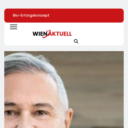
Bio-Erfolgskonzept
72 % Der Deutschen
40 Jahre Nach
Wächst Weiter:
Wollen Mit
Chornobyl:
Eröffnung Der 200.
Smartphone-App Die
Greenpeace-Akti
NATURKIND-Welt Bei
Heizung Überwachen
Protestieren Für
EDEKA
Unterstützung Be
Wiederaufbau De
Zerstörten
Schutzhülle /
Greenpeace-Rep
Dokumentiert Fo
Des Russischen
Drohnenangriffs