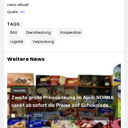
news aktuell
Quelle:
ots
TAGS :
Bild
Dienstleistung
Kooperation
Logistik
Verpackung
Weitere News
WIRTSCHAFT
pril: NORMA
PR-Trendmonitor 2026: Kaum Beweg
chokolade
den Gehältern
Mit
15. April 2026
IOR süßer