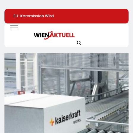
EU-Kommission Wird
Zweite Große
PR-Trendmonitor
Zur „Zentrale Der
Preissenkung Im April:
2026: Kaum
Tierindustrie“ /
NORMA Senkt Ab
Bewegung Bei De
Tierschutzorganisation
Sofort Die Preise Auf
Gehältern
Animal Equality
Schokolade Und Käse
Prangert Mit
Um Bis Zu 16 Prozent /
Projektion In Brüssel
Mit LECKERROM,
Die Nähe Der EU-
CREMISEE, EXCELSIOR
Kommission Zur
Süßer Und Herzhafter
Tierindustrie An
Genuss