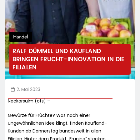
Handel
RALF DÜMMEL UND KAUFLAND
BRINGEN FRUCHT-INNOVATION IN DIE
FILIALEN
2. Mai 2023
Neckarsulm (ots) –
Gewürze für Früchte? Was nach einer
ungewöhnlichen Idee klingt, finden Kaufland-
Kunden ab Donnerstag bundesweit in allen
Filialen. Hinter dem Produkt „Fruping“ stecken