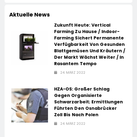
sich
15. April 2026
kleinen
15. April 2026
offiziell
14. April 2026
Deutschlands
Preis: Lidl
seinen
Aktuelle News
e“
Top-
senkt
neuen
Zukunft Heute: Vertical
Unternehmer
dauerhaft
Campus in
Farming Zu Hause / Indoor-
rganisation
für die
die Preise
Hamburg
Farming Sichert Permanente
Zukunft
für
und setzt
Verfügbarkeit Von Gesunden
Blattgemüsen Und Kräutern /
Schokolade
damit neue
Der Markt Wächst Weiter / In
/ 26
Maßstäbe
Rasantem Tempo
Schokoladenartikel
für
24. MÄRZ 2022
jetzt bis zu
zukunftsorienti
13 Prozent
Arbeitsumgebu
HZA-OS: Großer Schlag
günstiger
Gegen Organisierte
Schwarzarbeit; Ermittlungen
Führten Den Osnabrücker
Zoll Bis Nach Polen
24. MÄRZ 2022
e