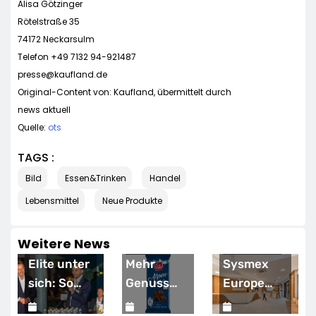
Alisa Götzinger
Rötelstraße 35
74172 Neckarsulm
Telefon +49 7132 94-921487
presse@kaufland.de
Original-Content von: Kaufland, übermittelt durch
news aktuell
Quelle:
ots
TAGS :
Bild
Essen&Trinken
Handel
Lebensmittel
Neue Produkte
Weitere News
WIRTSCHAFT
HANDEL
WIRTSCHAFT
Elite unter
Mehr
Sysmex
sich: So
Genuss
Europe
vernetzen
zum
eröffnet