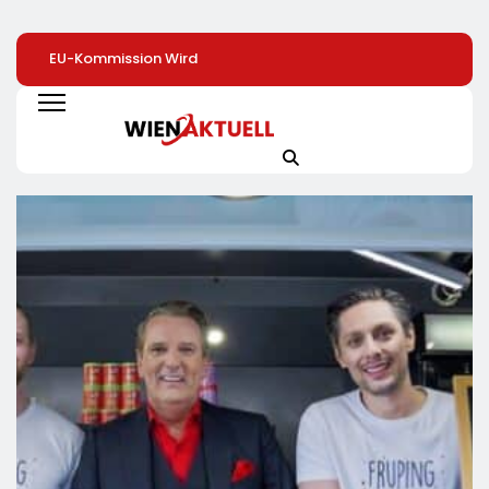
EU-Kommission Wird
Elite Unter Sich: So
Mehr Genuss Zu
Zur „Zentrale Der
Vernetzen Sich
Kleinen Preis: Lidl
Tierindustrie“ /
Deutschlands Top-
Senkt Dauerhaft 
Tierschutzorganisation
Unternehmer Für Die
Preise Für Schok
Animal Equality
Zukunft
/ 26
Prangert Mit
Schokoladenartik
Projektion In Brüssel
Jetzt Bis Zu 13
Die Nähe Der EU-
Prozent Günstige
Kommission Zur
Tierindustrie An