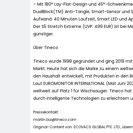
– Mit 180° Lay-Flat-Design und 45°-Schwenkme
DualBlock(TM) Anti-Tangle, Smart-Sensor und S
Aufwand. 40 Minuten Laufzeit, Smart LED und 
Der S5 Stretch Extreme (UVP: 499 EUR) ist bei 
günstiger.
Über Tineco
Tineco wurde 1998 gegründet und ging 2019 mi
Markt. Heute hat sich die Marke zu einem weltw
den Haushalt entwickelt, mit Produkten in den 
Laut EUROMONITOR INTERNATIONAL (Mat Juni 2024,
weltweit auf Platz 1 für Wischsauger. Tineco hat
durch intelligente Technologien zu erleichtern 
Pressekontakt:
martin.bui@tineco.com
Original-Content von: ECOVACS GLOBAL PTE. LTD., übermi