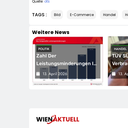
Quelle:
ots
TAGS :
Bild
E-Commerce
Handel
H
Weitere News
HANDEL
WIRTSCH
TÜV SÜD: So Finden
Vom D
ungen Ist
Verbraucher Das
Global
r Dem
Passende
Franc
13. April 2026
13. A
n / BA-
Laserentfernungsmessgerät
Manga