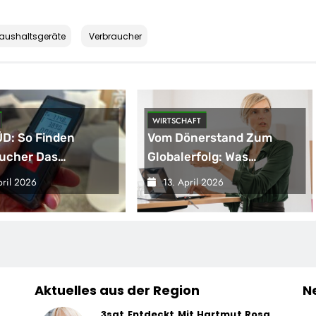
aushaltsgeräte
Verbraucher
AFT
POLITIK
önerstand Zum
Help Zur Sudan-
erfolg: Was
Geberkonferenz: „Größte
hisenehmer Von
Humanitäre Krise Der Welt
pril 2026
13. April 2026
l Lernen Können
Weitet Sich Aus“
Aktuelles aus der Region
N
3sat Entdeckt Mit Hartmut Rosa