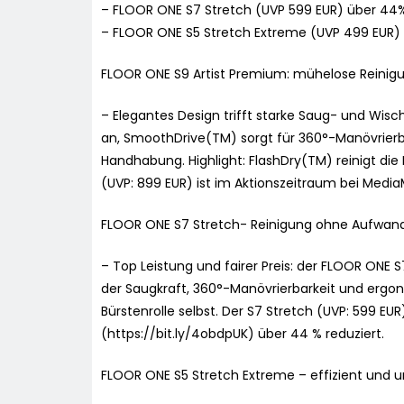
– FLOOR ONE S7 Stretch (UVP 599 EUR) über 44%
– FLOOR ONE S5 Stretch Extreme (UVP 499 EUR) 
FLOOR ONE S9 Artist Premium: mühelose Reinigun
– Elegantes Design trifft starke Saug- und Wis
an, SmoothDrive(TM) sorgt für 360°-Manövrierba
Handhabung. Highlight: FlashDry(TM) reinigt die
(UVP: 899 EUR) ist im Aktionszeitraum bei MediaM
FLOOR ONE S7 Stretch- Reinigung ohne Aufwan
– Top Leistung und fairer Preis: der FLOOR ONE
der Saugkraft, 360°-Manövrierbarkeit und ergo
Bürstenrolle selbst. Der S7 Stretch (UVP: 599 EU
(https://bit.ly/4obdpUK) über 44 % reduziert.
FLOOR ONE S5 Stretch Extreme – effizient und u