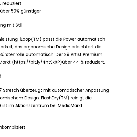
 reduziert
über 50% günstiger
g mit Stil
chleistung. iLoop(TM) passt die Power automatisch
rkeit, das ergonomische Design erleichtert die
 Bürstenrolle automatisch. Der S9 Artist Premium
arkt (https://bit.ly/4ntSxXP)über 44 % reduziert.
d
 S7 Stretch überzeugt mit automatischer Anpassung
nomischem Design. FlashDry(TM) reinigt die
R) ist im Aktionszentrum bei MediaMarkt
nkompliziert