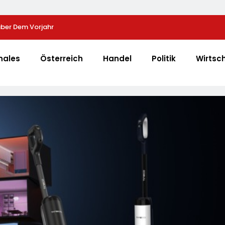
über Dem Vorjahr
TÜV SÜD: So Finden Verbraucher Das Passende
Laserentfernungsmessgerät
nales
Österreich
Handel
Politik
Wirtsc