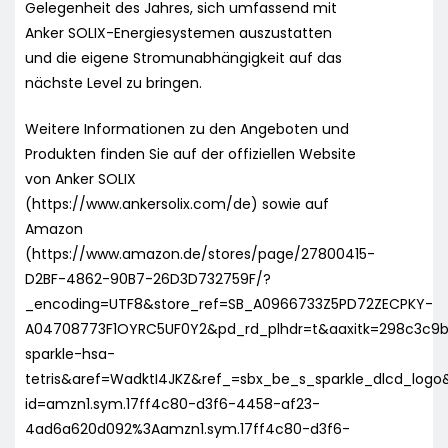
Gelegenheit des Jahres, sich umfassend mit
Anker SOLIX-Energiesystemen auszustatten
und die eigene Stromunabhängigkeit auf das
nächste Level zu bringen.
Weitere Informationen zu den Angeboten und
Produkten finden Sie auf der offiziellen Website
von Anker SOLIX
(https://www.ankersolix.com/de) sowie auf
Amazon
(https://www.amazon.de/stores/page/27800415-
D2BF-4862-90B7-26D3D732759F/?
_encoding=UTF8&store_ref=SB_A0966733Z5PD72ZECPKY-
A04708773F1OYRC5UF0Y2&pd_rd_plhdr=t&aaxitk=298c3c9b
sparkle-hsa-
tetris&aref=WadktI4JKZ&ref_=sbx_be_s_sparkle_dlcd_log
id=amzn1.sym.17ff4c80-d3f6-4458-af23-
4ad6a620d092%3Aamzn1.sym.17ff4c80-d3f6-