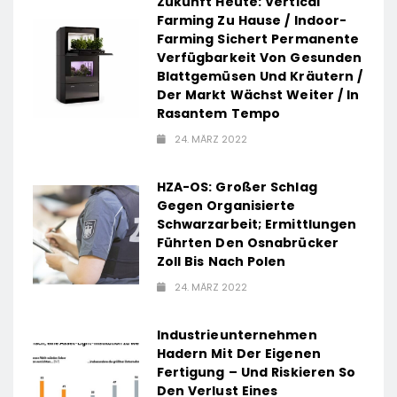
Zukunft Heute: Vertical
Unternehmer
dauerhaft
Campus in
Farming Zu Hause / Indoor-
für die
die Preise
Hamburg
Farming Sichert Permanente
Zukunft
für
und setzt
Verfügbarkeit Von Gesunden
Blattgemüsen Und Kräutern /
Schokolade
damit neue
Der Markt Wächst Weiter / In
/ 26
Maßstäbe
Rasantem Tempo
Schokoladenartikel
für
24. MÄRZ 2022
jetzt bis zu
zukunftsorienti
,
13 Prozent
Arbeitsumgebu
HZA-OS: Großer Schlag
günstiger
Gegen Organisierte
Schwarzarbeit; Ermittlungen
Führten Den Osnabrücker
Zoll Bis Nach Polen
24. MÄRZ 2022
Industrieunternehmen
Hadern Mit Der Eigenen
Fertigung – Und Riskieren So
Den Verlust Eines