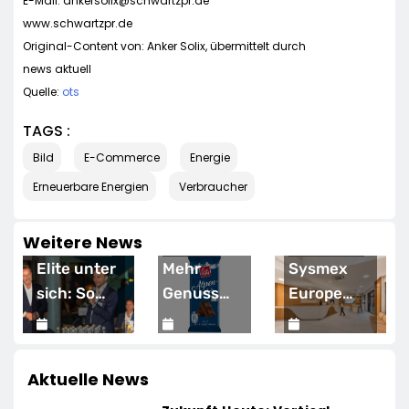
E-Mail:
ankersolix@schwartzpr.de
www.schwartzpr.de
Original-Content von: Anker Solix, übermittelt durch
news aktuell
Quelle:
ots
TAGS :
Bild
E-Commerce
Energie
Erneuerbare Energien
Verbraucher
Weitere News
WIRTSCHAFT
HANDEL
WIRTSCHAFT
Elite unter
Mehr
Sysmex
sich: So
Genuss
Europe
ng
vernetzen
zum
eröffnet
sich
15. April 2026
kleinen
15. April 2026
offiziell
14. April 2026
Deutschlands
Preis: Lidl
seinen
Aktuelle News
Top-
senkt
neuen