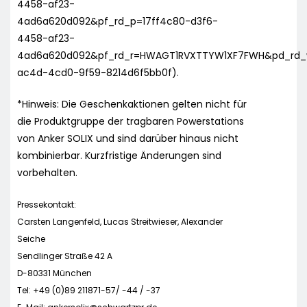
4458-af23-
4ad6a620d092&pf_rd_p=17ff4c80-d3f6-
4458-af23-
4ad6a620d092&pf_rd_r=HWAGT1RVXTTYW1XF7FWH&pd_rd_
ac4d-4cd0-9f59-8214d6f5bb0f).
*Hinweis: Die Geschenkaktionen gelten nicht für
die Produktgruppe der tragbaren Powerstations
von Anker SOLIX und sind darüber hinaus nicht
kombinierbar. Kurzfristige Änderungen sind
vorbehalten.
Pressekontakt:
Carsten Langenfeld, Lucas Streitwieser, Alexander
Seiche
Sendlinger Straße 42 A
D-80331 München
Tel: +49 (0)89 211871-57/ -44 / -37