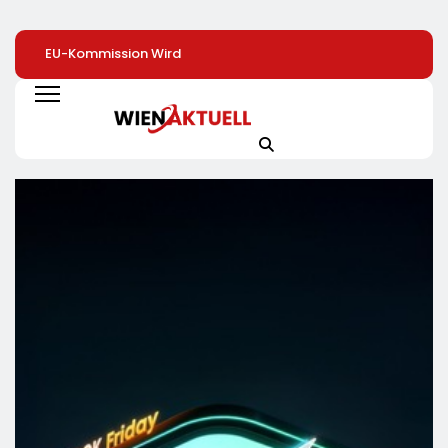
EU-Kommission Wird
Zweite Große
Elite Unter Sich: S
Zur „Zentrale Der
Preissenkung Im April:
Vernetzen Sich
Tierindustrie“ /
NORMA Senkt Ab
Deutschlands To
Tierschutzorganisation
Sofort Die Preise Auf
Unternehmer Für 
Animal Equality
Schokolade Und Käse
Zukunft
Prangert Mit
Um Bis Zu 16 Prozent /
Projektion In Brüssel
Mit LECKERROM,
Die Nähe Der EU-
CREMISEE, EXCELSIOR
Kommission Zur
Süßer Und Herzhafter
Tierindustrie An
Genuss