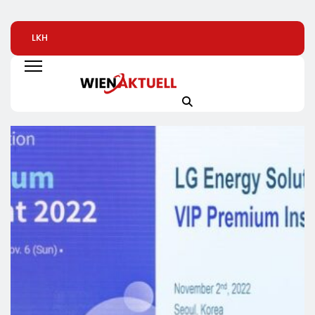
LKH
Alice Weidel: Rekord-
Bio-Erfolgskonze
Krankenversicherung
Insolvenzen Sind
Wächst Weiter:
Dreifach
Warnsignal –
Eröffnung Der 20
Ausgezeichnet
Bundesregierung
NATURKIND-Welt 
Verschärft Die
EDEKA
Wirtschaftskrise