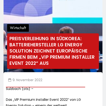
Wirtschaft
PREISVERLEIHUNG IN SÜDKOREA:
BATTERIEHERSTELLER LG ENERGY
SOLUTION ZEICHNET EUROPÄISCHE
FIRMEN BEIM „VIP PREMIUM INSTALLER
EVENT 2022“ AUS
9. November 2022
Sulzbach (ots) –
Das „VIP Premium Installer Event 2022“ von LG
Energy Solution – einem der weltweit