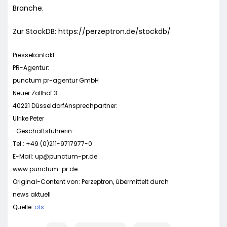
Branche.
Zur StockDB: https://perzeptron.de/stockdb/
Pressekontakt:
PR-Agentur:
punctum pr-agentur GmbH
Neuer Zollhof 3
40221 DüsseldorfAnsprechpartner:
Ulrike Peter
-Geschäftsführerin-
Tel.: +49 (0)211-9717977-0
E-Mail:
up@punctum-pr.de
www.punctum-pr.de
Original-Content von: Perzeptron, übermittelt durch
news aktuell
Quelle:
ots