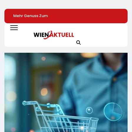
Mehr Genuss Zum
Sysmex Europe
SoVD Unterstützt
Kleinen Preis: Lidl
Eröffnet Offiziell
Petition Zur
Senkt Dauerhaft Die
Seinen Neuen
Eingliederungshil
Preise Für Schokolade
Campus In Hamburg
Teilhabe Darf Nic
/ 26
Und Setzt Damit Neue
Unter Sparvorbeh
Schokoladenartikel
Maßstäbe Für
Geraten
Jetzt Bis Zu 13
Zukunftsorientierte
Prozent Günstiger
Arbeitsumgebungen