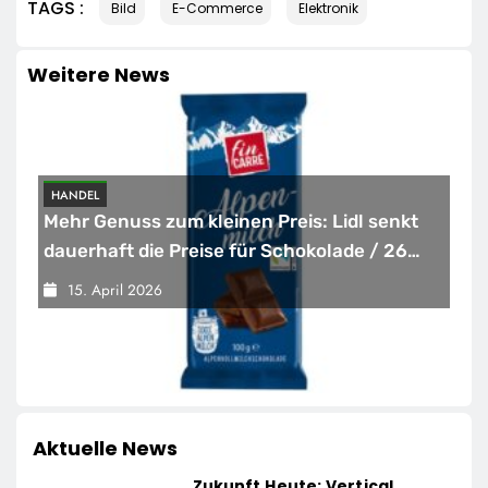
TAGS :
Bild
E-Commerce
Elektronik
Weitere News
WIRTSCHAFT
Sysmex Europe eröffnet offiziell seinen
neuen Campus in Hamburg und setzt damit
neue Maßstäbe für zukunftsorientierte
14. April 2026
Arbeitsumgebungen
Aktuelle News
Zukunft Heute: Vertical