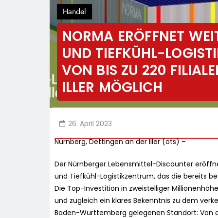
Handel
NORMA ERÖFFNET WEI
UND TIEFKÜHL-LOGIST
VON BIS ZU 220 FILIA
ILLER MÖGLICH
26. April 2023
Nürnberg, Dettingen an der Iller (ots) –
Der Nürnberger Lebensmittel-Discounter eröffn
und Tiefkühl-Logistikzentrum, das die bereits be
Die Top-Investition in zweistelliger Millionenhö
und zugleich ein klares Bekenntnis zu dem ver
Baden-Württemberg gelegenen Standort: Von der