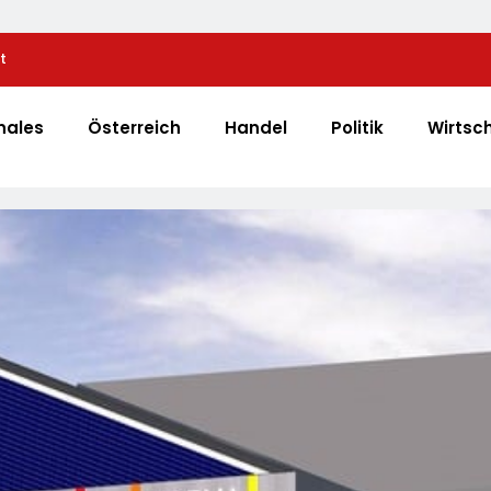
t
Automatisierte Pizzeria: Gustavo Gusto Bringt Inn
„Gustavomat“ An Den Start
nales
Österreich
Handel
Politik
Wirtsc