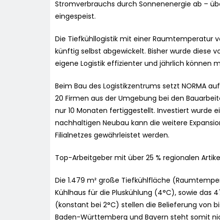
Stromverbrauchs durch Sonnenenergie ab – über
eingespeist.
Die Tiefkühllogistik mit einer Raumtemperatur v
künftig selbst abgewickelt. Bisher wurde diese v
eigene Logistik effizienter und jährlich können
Beim Bau des Logistikzentrums setzt NORMA auf
20 Firmen aus der Umgebung bei den Bauarbei
nur 10 Monaten fertiggestellt. Investiert wurde e
nachhaltigen Neubau kann die weitere Expansion 
Filialnetzes gewährleistet werden.
Top-Arbeitgeber mit über 25 % regionalen Artike
Die 1.479 m² große Tiefkühlfläche (Raumtempe
Kühlhaus für die Pluskühlung (4°C), sowie das 47
(konstant bei 2°C) stellen die Belieferung von bis
Baden-Württemberg und Bayern steht somit ni