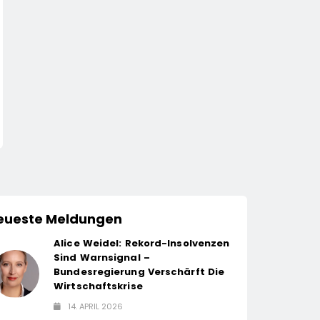
WIRTSCHAFT
WIRTSCHAFT
Jobs.de Baut Führungs-
Hektische Vorgese
Und
Sind Gefährlich
Wachstumskompetenz
14. April 2026
14. April 2026
Aus / Wolfgang Weber
Übernimmt Schlüsselrolle
Für Marktposition,
Partnerschaften Und
Weiterentwicklung Des
eueste Meldungen
Stellenportals Im Jobiqo-
Netzwerk
Alice Weidel: Rekord-Insolvenzen
Sind Warnsignal –
Bundesregierung Verschärft Die
Wirtschaftskrise
14. APRIL 2026