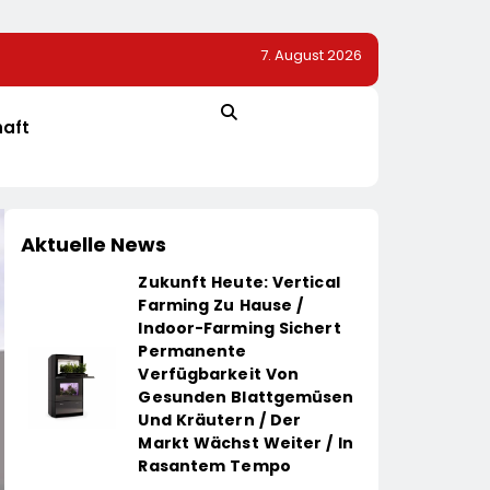
7. August 2026
ovationsprojekt
Alice Weidel: Rekord-Insolvenzen Sind Warnsignal –
Bundesregierung Verschärft Die Wirtschaftskrise
haft
Aktuelle News
Zukunft Heute: Vertical
Farming Zu Hause /
Indoor-Farming Sichert
Permanente
Verfügbarkeit Von
Gesunden Blattgemüsen
Und Kräutern / Der
Markt Wächst Weiter / In
Rasantem Tempo