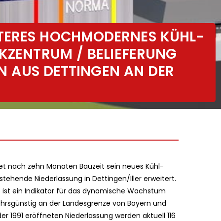
TERES HOCHMODERNES KÜHL-
IKZENTRUM / BELIEFERUNG
LEN AUS DETTINGEN AN DER
et nach zehn Monaten Bauzeit sein neues Kühl-
stehende Niederlassung in Dettingen/Iller erweitert.
he ist ein Indikator für das dynamische Wachstum
kehrsgünstig an der Landesgrenze von Bayern und
 1991 eröffneten Niederlassung werden aktuell 116