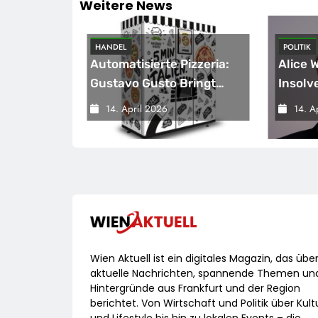
Weitere News
HANDEL
POLITIK
sicherung
Automatisierte Pizzeria:
Alice 
eichnet
Gustavo Gusto Bringt
Insolv
Innovationsprojekt
Warnsi
14. April 2026
14. A
„Gustavomat“ An Den
Bunde
Start
Versch
Wirtsc
Wien Aktuell ist ein digitales Magazin, das übe
aktuelle Nachrichten, spannende Themen un
Hintergründe aus Frankfurt und der Region
berichtet. Von Wirtschaft und Politik über Kult