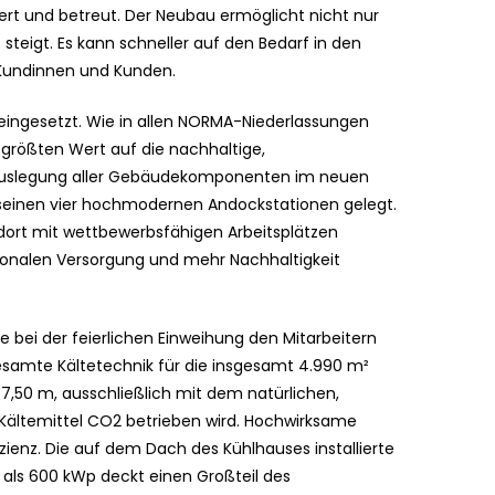
fert und betreut. Der Neubau ermöglicht nicht nur
t steigt. Es kann schneller auf den Bedarf in den
ür Kundinnen und Kunden.
eingesetzt. Wie in allen NORMA-Niederlassungen
 größten Wert auf die nachhaltige,
e Auslegung aller Gebäudekomponenten im neuen
 seinen vier hochmodernen Andockstationen gelegt.
andort mit wettbewerbsfähigen Arbeitsplätzen
gionalen Versorgung und mehr Nachhaltigkeit
e bei der feierlichen Einweihung den Mitarbeitern
gesamte Kältetechnik für die insgesamt 4.990 m²
,50 m, ausschließlich mit dem natürlichen,
Kältemittel CO2 betrieben wird. Hochwirksame
enz. Die auf dem Dach des Kühlhauses installierte
 als 600 kWp deckt einen Großteil des