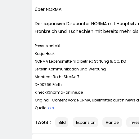
Über NORMA:
Der expansive Discounter NORMA mit Hauptsitz in
Frankreich und Tschechien mit bereits mehr als 1
Pressekontakt:
Katja Heck
NORMA Lebensmittelfilialbetrieb Stiftung & Co. KG
Leiterin Kommunikation und Werbung
Manfred-Roth-Straße 7
D-90766 Fürth
k.heck@norma-online.de
Original-Content von: NORMA, übermittelt durch news ak
Quelle:
ots
TAGS :
Bild
Expansion
Handel
Inves