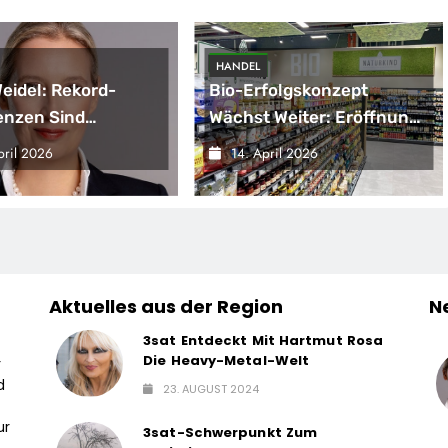
HANDEL
Weidel: Rekord-
Bio-Erfolgskonzept
enzen Sind
Wächst Weiter: Eröffnung
gnal –
Der 200. NATURKIND-Welt
pril 2026
14. April 2026
sregierung
Bei EDEKA
ärft Die
haftskrise
Aktuelles aus der Region
N
3sat Entdeckt Mit Hartmut Rosa
Die Heavy-Metal-Welt
r
d
23. AUGUST 2024
ur
3sat-Schwerpunkt Zum