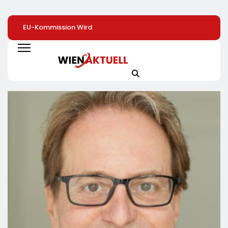
EU-Kommission Wird
Elite Unter Sich: So
Mehr Genuss Zu
Zur „Zentrale Der
Vernetzen Sich
Kleinen Preis: Lidl
Tierindustrie“ /
Deutschlands Top-
Senkt Dauerhaft 
Tierschutzorganisation
Unternehmer Für Die
Preise Für Schok
Animal Equality
Zukunft
/ 26
Prangert Mit
Schokoladenartik
Projektion In Brüssel
Jetzt Bis Zu 13
Die Nähe Der EU-
Prozent Günstige
Kommission Zur
Tierindustrie An