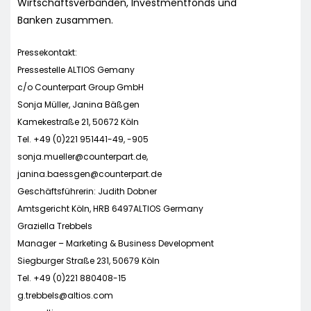
Wirtschaftsverbänden, Investmentfonds und
Banken zusammen.
Pressekontakt:
Pressestelle ALTIOS Gemany
c/o Counterpart Group GmbH
Sonja Müller, Janina Bäßgen
Kamekestraße 21, 50672 Köln
Tel. +49 (0)221 951441-49, -905
sonja.mueller@counterpart.de
,
janina.baessgen@counterpart.de
Geschäftsführerin: Judith Dobner
Amtsgericht Köln, HRB 6497ALTIOS Germany
Graziella Trebbels
Manager – Marketing & Business Development
Siegburger Straße 231, 50679 Köln
Tel. +49 (0)221 880408-15
g.trebbels@altios.com