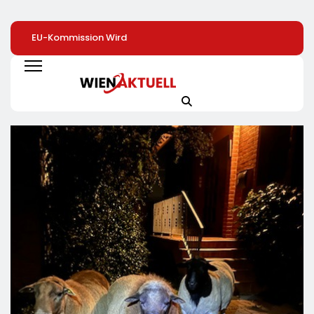
EU-Kommission Wird
Zweite Große
Arbeit Für Rund 2
Zur „Zentrale Der
Preissenkung Im April:
Dollar Pro Stunde
Tierindustrie“ /
NORMA Senkt Ab
Humanoide Robo
Tierschutzorganisation
Sofort Die Preise Auf
Als Nächste Billi
Animal Equality
Schokolade Und Käse
Dollar-Industrie
Prangert Mit
Um Bis Zu 16 Prozent /
Projektion In Brüssel
Mit LECKERROM,
Die Nähe Der EU-
CREMISEE, EXCELSIOR
Kommission Zur
Süßer Und Herzhafter
Tierindustrie An
Genuss