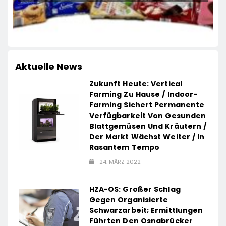
LECKERROM, CREMISEE, EXCELSIOR süßer
und herzhafter Genuss
Aktuelle News
Zukunft Heute: Vertical
Farming Zu Hause / Indoor-
Farming Sichert Permanente
Verfügbarkeit Von Gesunden
Blattgemüsen Und Kräutern /
Der Markt Wächst Weiter / In
Rasantem Tempo
24. MÄRZ 2022
HZA-OS: Großer Schlag
Gegen Organisierte
Schwarzarbeit; Ermittlungen
Führten Den Osnabrücker