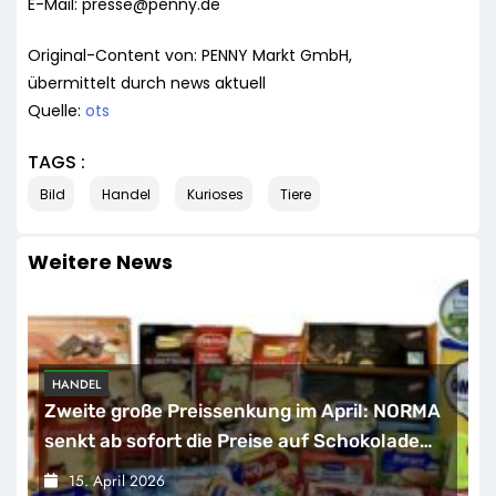
E-Mail:
presse@penny.de
Original-Content von: PENNY Markt GmbH,
übermittelt durch news aktuell
Quelle:
ots
TAGS :
Bild
Handel
Kurioses
Tiere
Weitere News
HANDEL
Zweite große Preissenkung im April: NORMA
senkt ab sofort die Preise auf Schokolade
und Käse um bis zu 16 Prozent / Mit
15. April 2026