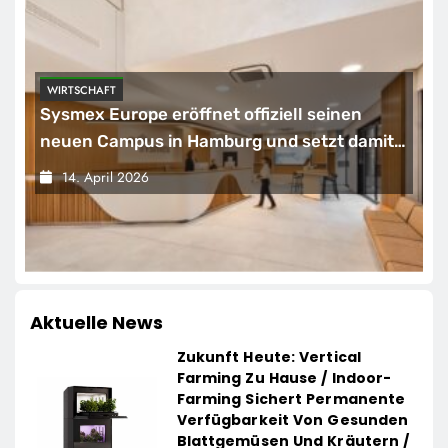
POLITIK
SoVD unterstützt Petition zur
Eingliederungshilfe: Teilhabe darf nicht
unter Sparvorbehalt geraten
14. April 2026
Aktuelle News
Zukunft Heute: Vertical
Farming Zu Hause / Indoor-
Farming Sichert Permanente
Verfügbarkeit Von Gesunden
Blattgemüsen Und Kräutern /