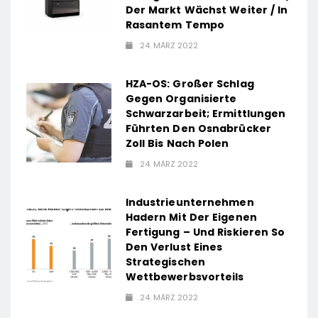
Der Markt Wächst Weiter / In
Rasantem Tempo
24. MÄRZ 2022
HZA-OS: Großer Schlag
Gegen Organisierte
Schwarzarbeit; Ermittlungen
Führten Den Osnabrücker
Zoll Bis Nach Polen
24. MÄRZ 2022
Industrieunternehmen
Hadern Mit Der Eigenen
Fertigung – Und Riskieren So
Den Verlust Eines
Strategischen
Wettbewerbsvorteils
24. MÄRZ 2022