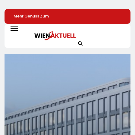
Mehr Genuss Zum
Sysmex Europe
SoVD Unterstützt
Kleinen Preis: Lidl
Eröffnet Offiziell
Petition Zur
Senkt Dauerhaft Die
Seinen Neuen
Eingliederungshil
Preise Für Schokolade
Campus In Hamburg
Teilhabe Darf Nic
/ 26
Und Setzt Damit Neue
Unter Sparvorbeh
Schokoladenartikel
Maßstäbe Für
Geraten
Jetzt Bis Zu 13
Zukunftsorientierte
Prozent Günstiger
Arbeitsumgebungen