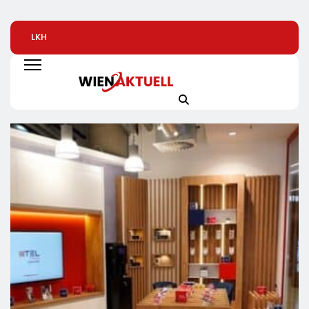
LKH
Automatisierte
Alice Weidel: Rek
Krankenversicherung
Pizzeria: Gustavo
Insolvenzen Sind
Dreifach
Gusto Bringt
Warnsignal –
Ausgezeichnet
Innovationsprojekt
Bundesregierung
„Gustavomat“ An Den
Verschärft Die
Start
Wirtschaftskrise